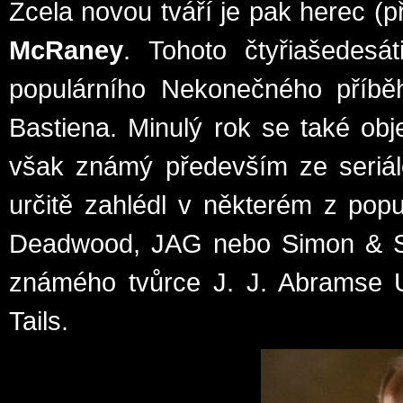
Zcela novou tváří je pak herec (př
McRaney
. Tohoto čtyřiašedesá
populárního Nekonečného příběh
Bastiena. Minulý rok se také ob
však známý především ze seriálo
určitě zahlédl v některém z popul
Deadwood, JAG nebo Simon & Si
známého tvůrce J. J. Abramse 
Tails.