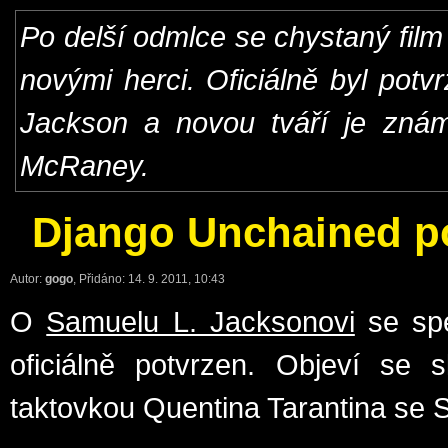
Po delší odmlce se chystaný film
novými herci. Oficiálně byl potv
Jackson a novou tváří je znám
McRaney.
Django Unchained po
Autor:
gogo
, Přidáno: 14. 9. 2011, 10:43
O
Samuelu L. Jacksonovi
se spe
oficiálně potvrzen. Objeví se 
taktovkou Quentina Tarantina se S