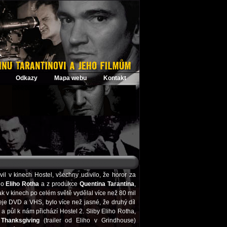
Odkazy
Mapa webu
Kontakt
l v kinech Hostel, všechny udivilo, že horor za
ho
Eliho Rotha
a z produkce
Quentina Tarantina
,
ak v kinech po celém světě vydělal více než 80 mil
je DVD a VHS, bylo více než jasné, že druhý díl
a půl k nám přichází Hostel 2. Sliby Eliho Rotha,
n
Thanksgiving
(trailer od Eliho v Grindhouse)