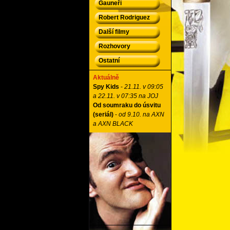
Gauneři
Robert Rodriguez
Další filmy
Rozhovory
Ostatní
Aktuálně
Spy Kids
-
21.11. v 09:05
a 22.11. v 07:35 na JOJ
Od soumraku do úsvitu
(seriál)
-
od 9.10. na AXN
a AXN BLACK