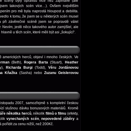
ré scény byly opravdu více než zajímavé (ale
 jsem takových scén více…). Ovšem největším
pením pro mě byla naprostá hloupost a debilita.
vedlo k tomu, že jsem se u některých scén musel
a při závěrečné scéně jsem se popravdě válel
. Nevím, jestli něco takového autor zamýšlel, ale
 hlavně u těch scén, které měli být asi „šokující“.
mě amerických herců, objeví i mnoho českých. Ve
German
(Beth),
Rogera Barta
(Stuart),
Heather
ey),
Richarda Burgi
(Todd),
Věru Jordánovou
na Kňažka
(Sasha) nebo
Zuzanu Geislerovou
listopadu 2007, samozřejmě s kompletní českou
abízí slušnou dávku bonusových materiálů. Kromě
áře několika herců
, několik
filmů o filmu
(efekty,
olik
vynechaných scén
,
nepovedené záběry
a
 pořídit za cenu nižší, než 200Kč.