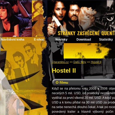
Návštěvní kniha
E-shop
Novinky
Download
Statistiky
Qtarantino.cz
=>
Další filmy
=>
Hostel II
Hostel II
O filmu
Když se na přelomu roku 2005 a 2006 objevi
necelých 5 mil. USD, od prakticky neznámé
vydělal za první víkend 20 mil. USD. A když p
USD a k tomu přidal na 30 mil USD za prode
na sebe nenechá dlouho čekat. A tak po roce 
povedený trailer a hlavně výborný poči