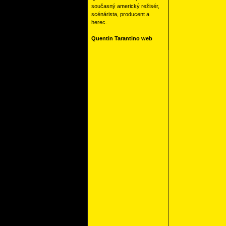
současný americký režisér,
scénárista, producent a
herec.
Quentin Tarantino web