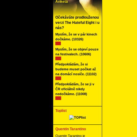
Anketa
Očekáváte prodlouženou
verzi The Hateful Eight i u
nás?
Myslím, že se v pár kinech
dočkáme.
(10326)
Myslím, že se objeví pouze
na festivalech.
(10606)
Předpokládám, že si
budeme muset počkat až
na domácí nosiče.
(11102)
Předpokládám, že se ji v
ČR oficiálně nikdy
nedočkáme.
(11008)
Toplist
Quentin Tarantino
Quentin Tarantino je