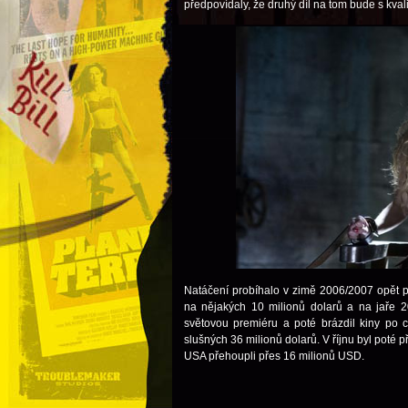
předpovídaly, že druhý díl na tom bude s kvali
Natáčení probíhalo v zimě 2006/2007 opět p
na nějakých 10 milionů dolarů a na jaře 2
světovou premiéru a poté brázdil kiny po c
slušných 36 milionů dolarů. V říjnu byl poté p
USA přehoupli přes 16 milionů USD.