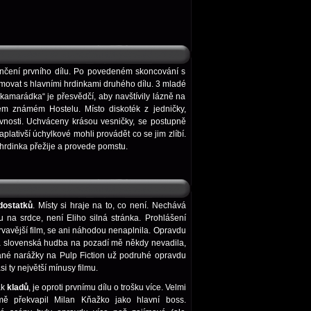
nčení prvního dílu. Po povedeném skoncování s
ovat s hlavními hrdinkami druhého dílu. 3 mladé
kamarádka“ je přesvědčí, aby navštívily lázně na
ém známém Hostelu. Místo diskoték z jedničky,
slavnosti. Uchváceny krásou vesničky, se postupně
plativší úchylkové mohli provádět co se jim zlíbí.
 hrdinka přežije a provede pomstu.
dostatků
. Místy si hraje na to, co není. Nechává
 na srdce, není Eliho silná stránka. Prohlášení
krvavější film, se ani náhodou nenaplnila. Opravdu
a slovenská hudba na pozadí mě někdy nevadila,
né narážky na Pulp Fiction už podruhé opravdu
i ty největší mínusy filmu.
ak
kladů
, je oproti prvnímu dílu o trošku více. Velmi
mě překvapil Milan Kňažko jako hlavní boss.