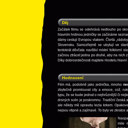
Děj
Začátek filmu se odehrává nedlouho po sko
hlavním hrdinou jedničky se začínáme seznam
dámy cestují Evropou vlakem. Čtvrtá „rádoby
Slovensku. Samozřejmě se ubytují ve star
tentokrát děvčata navštíví místní folklorní 
začnou ztrácet jedna po druhé, aby na nich za
Díky dobrosrdečnosti majitele Hostelu hlavní
Hodnocení
Film má, podobně jako jednička, mnoho
ne
zbytečně promlouvat city a emoce, což, ruku
typu, že se bude jednat o nejhrůznější či nej
drsných scén je poskromnu. Tradiční česká 
ale někdy mě opravdu lezla krkem. Opakova
nejsou vtipné a zajímavé. To byly ve zkratce as
Naop
mile 