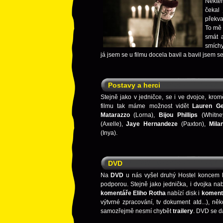
Někte
čekal
překva
To mě 
smát 
smíchy
já jsem se u filmu docela bavil a bavil jsem se
Postavy a herci
Stejně jako v jedničce, se i ve dvojce, kro
filmu tak máme možnost vidět
Lauren 
Matarazzo
(Lorna),
Bijou Phillips
(Whitn
(Axelle),
Jaye Hernandeze
(Paxton),
Mila
(Inya).
DVD
Na
DVD
u nás vyšel druhý Hostel koncem 
podporou. Stejně jako jednička, i dvojka n
komentáře Eliho Rotha
nabízí disk i
koment
výtvrné zpracování, tv dokument atd...), něk
samozřejmě nesmí chybět
trailery
. DVD se dá