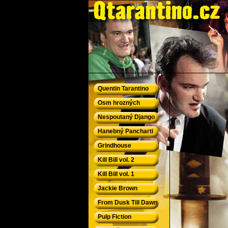
QTarantino.cz - Quentin Tarantino
Quentin Tarantino
Osm hrozných
Nespoutaný Django
Hanebný Pancharti
Grindhouse
Kill Bill vol. 2
Kill Bill vol. 1
Jackie Brown
From Dusk Till Dawn
Pulp Fiction