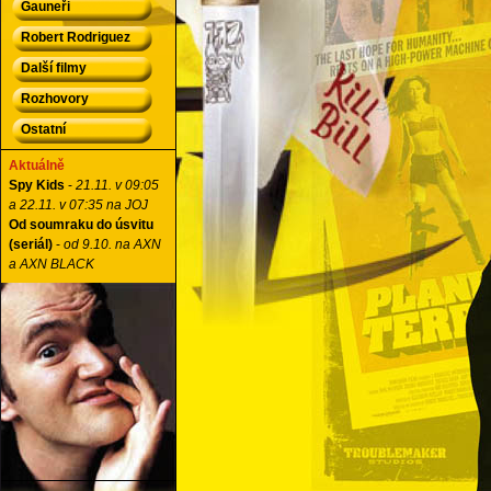
Gauneři
Robert Rodriguez
Další filmy
Rozhovory
Ostatní
Aktuálně
Spy Kids
-
21.11. v 09:05
a 22.11. v 07:35 na JOJ
Od soumraku do úsvitu
(seriál)
-
od 9.10. na AXN
a AXN BLACK