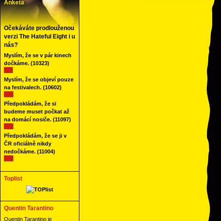
Anketa
Očekáváte prodlouženou
verzi The Hateful Eight i u
nás?
Myslím, že se v pár kinech
dočkáme.
(10323)
Myslím, že se objeví pouze
na festivalech.
(10602)
Předpokládám, že si
budeme muset počkat až
na domácí nosiče.
(11097)
Předpokládám, že se ji v
ČR oficiálně nikdy
nedočkáme.
(11004)
Toplist
Quentin Tarantino
Quentin Tarantino je