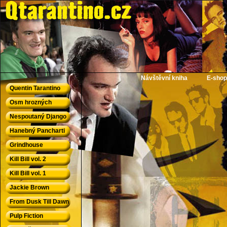
QTarantino.cz - Quentin Tarantino
Návštěvní kniha
E-shop
Quentin Tarantino
Osm hrozných
Nespoutaný Django
Hanebný Pancharti
Grindhouse
Kill Bill vol. 2
Kill Bill vol. 1
Jackie Brown
From Dusk Till Dawn
Pulp Fiction