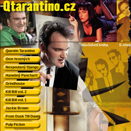
QTarantino.cz - Quentin Tarantino
Návštěvní kniha
E-shop
Quentin Tarantino
Osm hrozných
Nespoutaný Django
Hanebný Pancharti
Grindhouse
Kill Bill vol. 2
Kill Bill vol. 1
Jackie Brown
From Dusk Till Dawn
Pulp Fiction