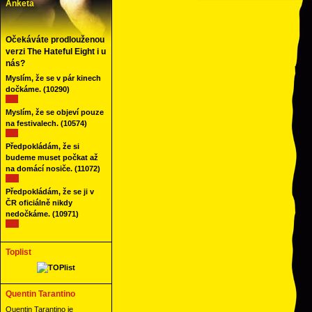
Anketa
Očekáváte prodlouženou
verzi The Hateful Eight i u
nás?
Myslím, že se v pár kinech
dočkáme.
(10290)
Myslím, že se objeví pouze
na festivalech.
(10574)
Předpokládám, že si
budeme muset počkat až
na domácí nosiče.
(11072)
Předpokládám, že se ji v
ČR oficiálně nikdy
nedočkáme.
(10971)
Toplist
Quentin Tarantino
Quentin Tarantino je