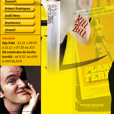
Gauneři
Robert Rodriguez
Další filmy
Rozhovory
Ostatní
Aktuálně
Spy Kids
-
21.11. v 09:05
a 22.11. v 07:35 na JOJ
Od soumraku do úsvitu
(seriál)
-
od 9.10. na AXN
a AXN BLACK