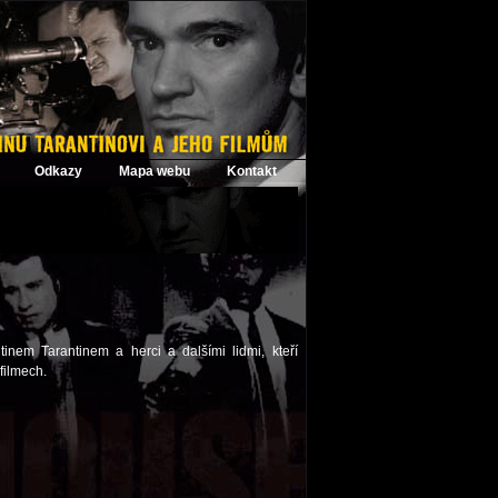
Odkazy
Mapa webu
Kontakt
inem Tarantinem a herci a dalšími lidmi, kteří
filmech.