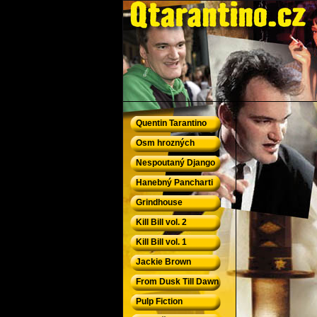
QTarantino.cz - Quentin Tarantino
Quentin Tarantino
Osm hrozných
Nespoutaný Django
Hanebný Pancharti
Grindhouse
Kill Bill vol. 2
Kill Bill vol. 1
Jackie Brown
From Dusk Till Dawn
Pulp Fiction