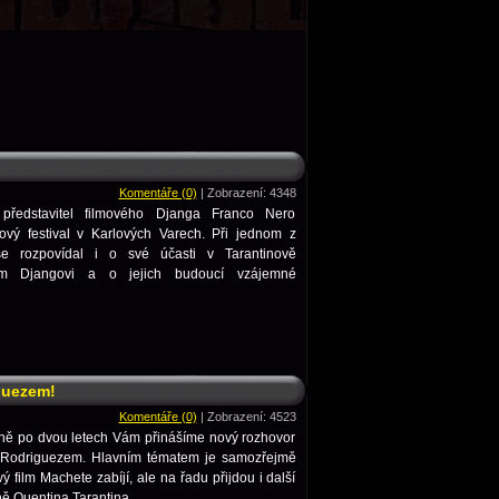
Komentáře (0)
| Zobrazení: 4348
 představitel filmového Djanga Franco Nero
lmový festival v Karlových Varech. Při jednom z
se rozpovídal i o své účasti v Tarantinově
m Djangovi a o jejich budoucí vzájemné
guezem!
Komentáře (0)
| Zobrazení: 4523
ně po dvou letech Vám přinášíme nový rozhovor
Rodriguezem. Hlavním tématem je samozřejmě
 film Machete zabíjí, ale na řadu přijdou i další
ně Quentina Tarantina.