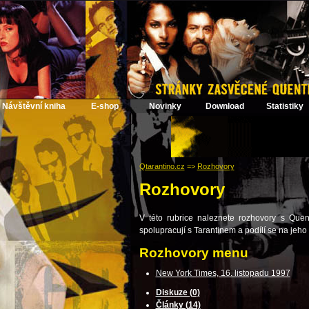
Návštěvní kniha
E-shop
Novinky
Download
Statistiky
Qtarantino.cz
=>
Rozhovory
Rozhovory
V této rubrice naleznete rozhovory s Quent
spolupracují s Tarantinem a podílí se na jeho 
Rozhovory menu
New York Times, 16. listopadu 1997
Diskuze (0)
Články (14)