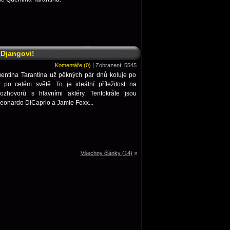
Djangovi!
Komentáře (0)
| Zobrazení: 5545
uentina Tarantina už pěkných pár dnů koluje po
n po celém světě. To je ideální příležitost na
rozhovorů s hlavními aktéry. Tentokráte jsou
eonardo DiCaprio a Jamie Foxx...
»
Všechny články (14)