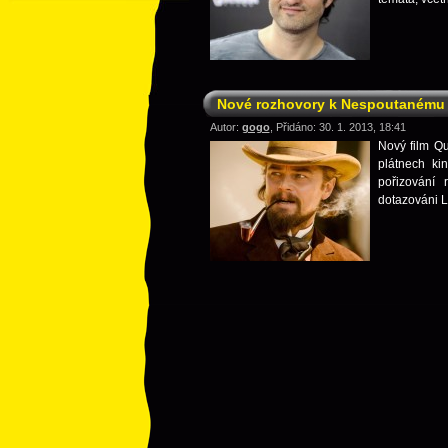
Nové rozhovory k Nespoutanému 
Autor:
gogo
, Přidáno: 30. 1. 2013, 18:41
Nový film Q
plátnech ki
pořizování 
dotazováni L