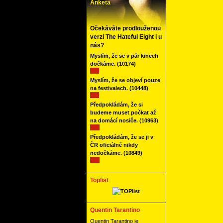
Anketa
Očekáváte prodlouženou
verzi The Hateful Eight i u
nás?
Myslím, že se v pár kinech
dočkáme.
(10174)
Myslím, že se objeví pouze
na festivalech.
(10448)
Předpokládám, že si
budeme muset počkat až
na domácí nosiče.
(10963)
Předpokládám, že se ji v
ČR oficiálně nikdy
nedočkáme.
(10849)
Toplist
Quentin Tarantino
Quentin Tarantino je