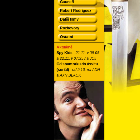
Gauneři
Robert Rodriguez
Další filmy
Rozhovory
Ostatní
Aktuálně
Spy Kids
-
21.11. v 09:05
a 22.11. v 07:35 na JOJ
Od soumraku do úsvitu
(seriál)
-
od 9.10. na AXN
a AXN BLACK