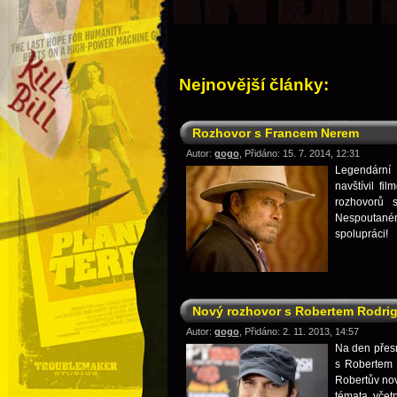
Nejnovější články:
Rozhovor s Francem Nerem
Autor:
gogo
, Přidáno: 15. 7. 2014, 12:31
Legendární
navštívil fi
rozhovorů 
Nespoutané
spolupráci!
Nový rozhovor s Robertem Rodri
Autor:
gogo
, Přidáno: 2. 11. 2013, 14:57
Na den přes
s Robertem 
Robertův nový
témata, včet