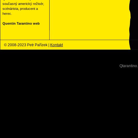
současný americký režisér,
scénárista, producent a
herec.
Quentin Tarantino web
© 2008-2023 Petr Pařízek |
Kontakt
Qtarantino