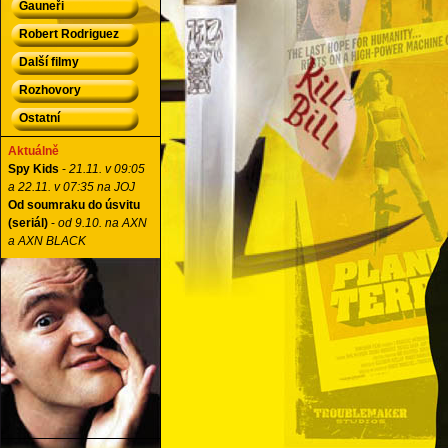
Gauneři
Robert Rodriguez
Další filmy
Rozhovory
Ostatní
Aktuálně
Spy Kids
-
21.11. v 09:05
a 22.11. v 07:35 na JOJ
Od soumraku do úsvitu
(seriál)
-
od 9.10. na AXN
a AXN BLACK