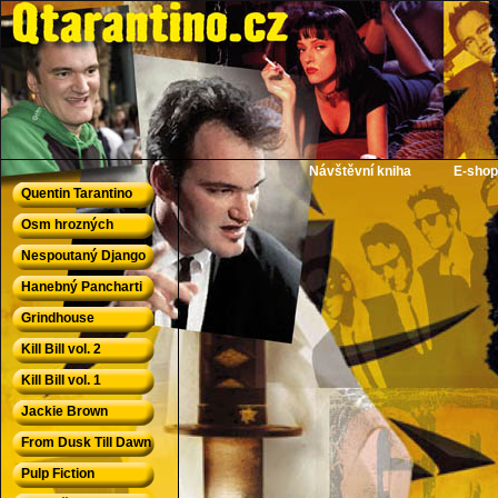
QTarantino.cz - Quentin Tarantino
Návštěvní kniha
E-shop
Quentin Tarantino
Osm hrozných
Nespoutaný Django
Hanebný Pancharti
Grindhouse
Kill Bill vol. 2
Kill Bill vol. 1
Jackie Brown
From Dusk Till Dawn
Pulp Fiction