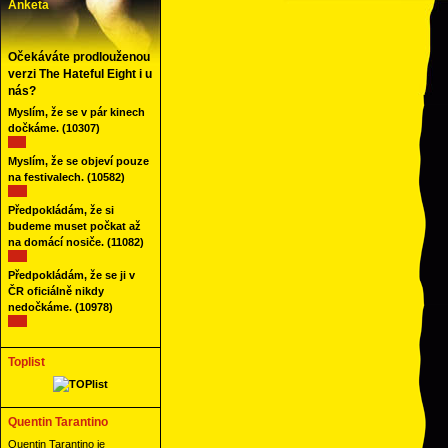
Anketa
Očekáváte prodlouženou
verzi The Hateful Eight i u
nás?
Myslím, že se v pár kinech
dočkáme.
(10307)
Myslím, že se objeví pouze
na festivalech.
(10582)
Předpokládám, že si
budeme muset počkat až
na domácí nosiče.
(11082)
Předpokládám, že se ji v
ČR oficiálně nikdy
nedočkáme.
(10978)
Toplist
Quentin Tarantino
Quentin Tarantino je