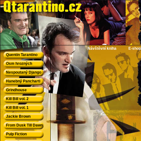
QTarantino.cz - Quentin Tarantino
Návštěvní kniha
E-shop
Quentin Tarantino
Osm hrozných
Nespoutaný Django
Hanebný Pancharti
Grindhouse
Kill Bill vol. 2
Kill Bill vol. 1
Jackie Brown
From Dusk Till Dawn
Pulp Fiction