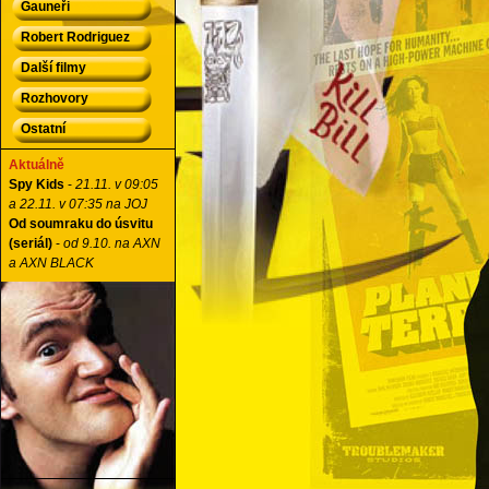
Gauneři
Robert Rodriguez
Další filmy
Rozhovory
Ostatní
Aktuálně
Spy Kids
-
21.11. v 09:05
a 22.11. v 07:35 na JOJ
Od soumraku do úsvitu
(seriál)
-
od 9.10. na AXN
a AXN BLACK