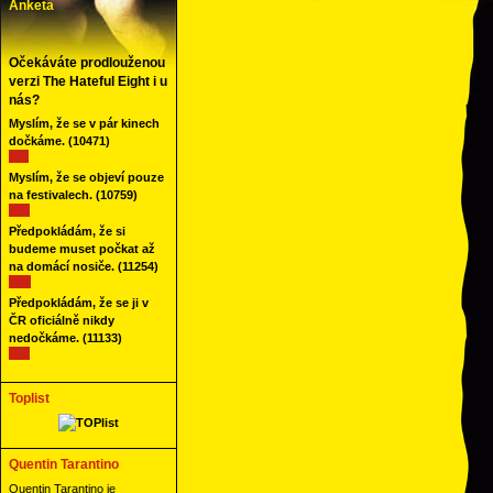
Anketa
Očekáváte prodlouženou
verzi The Hateful Eight i u
nás?
Myslím, že se v pár kinech
dočkáme.
(10471)
Myslím, že se objeví pouze
na festivalech.
(10759)
Předpokládám, že si
budeme muset počkat až
na domácí nosiče.
(11254)
Předpokládám, že se ji v
ČR oficiálně nikdy
nedočkáme.
(11133)
Toplist
Quentin Tarantino
Quentin Tarantino je