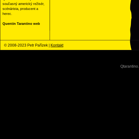
současný americký režisér,
scénárista, producent a
herec.
Quentin Tarantino web
© 2008-2023 Petr Pařízek |
Kontakt
Qtarantino