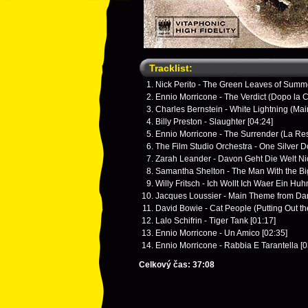
Tracklist:
Nick Perito - The Green Leaves of Summe
Ennio Morricone - The Verdict (Dopo la 
Charles Bernstein - White Lightning (Main
Billy Preston - Slaughter [04:24]
Ennio Morricone - The Surrender (La Res
The Film Studio Orchestra - One Silver Do
Zarah Leander - Davon Geht Die Welt Nic
Samantha Shelton - The Man With the Bi
Willy Fritsch - Ich Wollt Ich Waer Ein Huh
Jacques Loussier - Main Theme from Dark
David Bowie - Cat People (Putting Out the
Lalo Schifrin - Tiger Tank [01:17]
Ennio Morricone - Un Amico [02:35]
Ennio Morricone - Rabbia E Tarantella [0
Celkový čas: 37:08