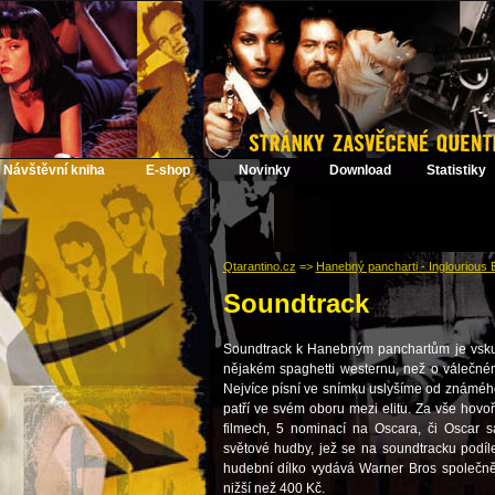
Návštěvní kniha
E-shop
Novinky
Download
Statistiky
Qtarantino.cz
=>
Hanebný pancharti - Inglourious 
Soundtrack
Soundtrack k Hanebným panchartům je vskut
nějakém spaghetti westernu, než o válečném
Nejvíce písní ve snímku uslyšíme od známéh
patří ve svém oboru mezi elitu. Za vše hovoř
filmech, 5 nominací na Oscara, či Oscar s
světové hudby, jež se na soundtracku podílej
hudební dílko vydává Warner Bros společně
nižší než 400 Kč.