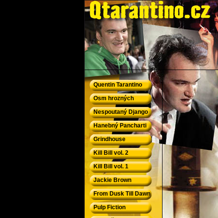
QTarantino.cz - Quentin Tarantino
Quentin Tarantino
Osm hrozných
Nespoutaný Django
Hanebný Pancharti
Grindhouse
Kill Bill vol. 2
Kill Bill vol. 1
Jackie Brown
From Dusk Till Dawn
Pulp Fiction