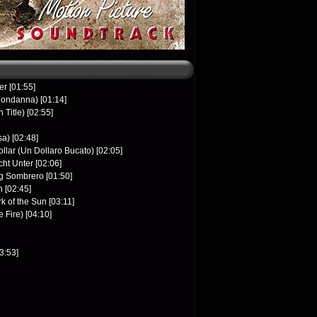
r [01:55]
Condanna) [01:14]
 Title) [02:55]
a) [02:48]
llar (Un Dollaro Bucato) [02:05]
ht Unter [02:06]
g Sombrero [01:50]
n [02:45]
 of the Sun [03:11]
 Fire) [04:10]
3:53]