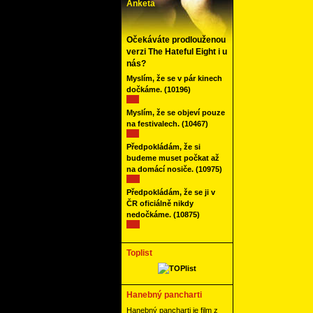
Anketa
Očekáváte prodlouženou
verzi The Hateful Eight i u
nás?
Myslím, že se v pár kinech
dočkáme.
(10196)
Myslím, že se objeví pouze
na festivalech.
(10467)
Předpokládám, že si
budeme muset počkat až
na domácí nosiče.
(10975)
Předpokládám, že se ji v
ČR oficiálně nikdy
nedočkáme.
(10875)
Toplist
Hanebný pancharti
Hanebný pancharti je film z