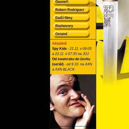
Gauneři
Robert Rodriguez
Další filmy
Rozhovory
Ostatní
Aktuálně
Spy Kids
-
21.11. v 09:05
a 22.11. v 07:35 na JOJ
Od soumraku do úsvitu
(seriál)
-
od 9.10. na AXN
a AXN BLACK