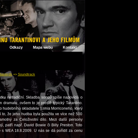
Odkazy
Mapa webu
Kontakt
Basterds
=>
Soundtrack
ku netradiční. Skladba songů spíše napovídá o
 dramatu, ovšem to je prostě typický Tarantino.
o hudebního skladatele Ennia Morriconeho, který
í to, že jeho hudba byla použita ve více než 500
amotný za Celoživotní dílo. Mezi další persony
í, patří např. David Bowie či Billy Preston. Toto
 s WEA 18.8.2009. U nás se dá pořídit za cenu