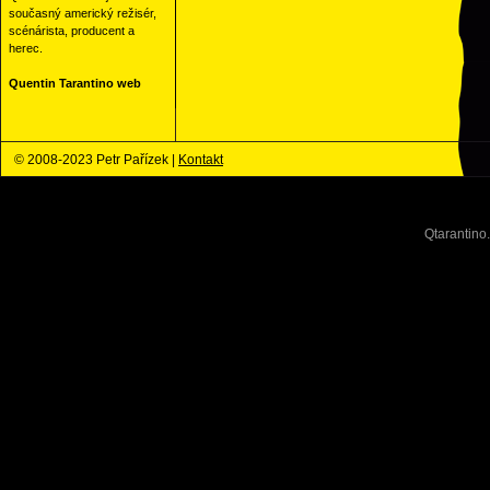
současný americký režisér,
scénárista, producent a
herec.
Quentin Tarantino web
© 2008-2023 Petr Pařízek |
Kontakt
Qtarantino