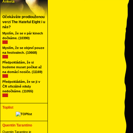
Anketa
Očekáváte prodlouženou
verzi The Hateful Eight i u
nás?
Myslím, že se v pár kinech
dočkáme.
(10390)
Myslím, že se objeví pouze
na festivalech.
(10668)
Předpokládám, že si
budeme muset počkat až
na domácí nosiče.
(11169)
Předpokládám, že se ji v
ČR oficiálně nikdy
nedočkáme.
(11055)
Toplist
Quentin Tarantino
Quentin Tarantino je