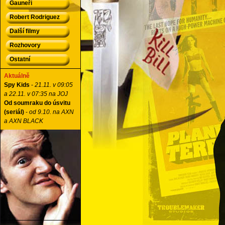
Gauneři
Robert Rodriguez
Další filmy
Rozhovory
Ostatní
Aktuálně
Spy Kids
-
21.11. v 09:05
a 22.11. v 07:35 na JOJ
Od soumraku do úsvitu
(seriál)
-
od 9.10. na AXN
a AXN BLACK