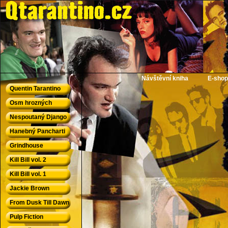
QTarantino.cz - Quentin Tarantino
Návštěvní kniha
E-shop
Quentin Tarantino
Osm hrozných
Nespoutaný Django
Hanebný Pancharti
Grindhouse
Kill Bill vol. 2
Kill Bill vol. 1
Jackie Brown
From Dusk Till Dawn
Pulp Fiction