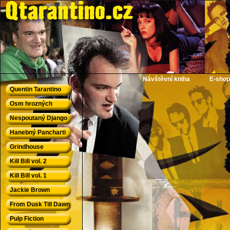
QTarantino.cz - Quentin Tarantino
Návštěvní kniha
E-shop
Quentin Tarantino
Osm hrozných
Nespoutaný Django
Hanebný Pancharti
Grindhouse
Kill Bill vol. 2
Kill Bill vol. 1
Jackie Brown
From Dusk Till Dawn
Pulp Fiction