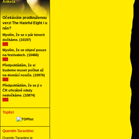
Anketa
Očekáváte prodlouženou
verzi The Hateful Eight i u
nás?
Myslím, že se v pár kinech
dočkáme.
(10197)
Myslím, že se objeví pouze
na festivalech.
(10466)
Předpokládám, že si
budeme muset počkat až
na domácí nosiče.
(10976)
Předpokládám, že se ji v
ČR oficiálně nikdy
nedočkáme.
(10874)
Toplist
Quentin Tarantino
Quentin Tarantino je