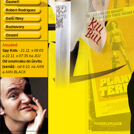
Gauneři
Robert Rodriguez
Další filmy
Rozhovory
Ostatní
Aktuálně
Spy Kids
-
21.11. v 09:05
a 22.11. v 07:35 na JOJ
Od soumraku do úsvitu
(seriál)
-
od 9.10. na AXN
a AXN BLACK