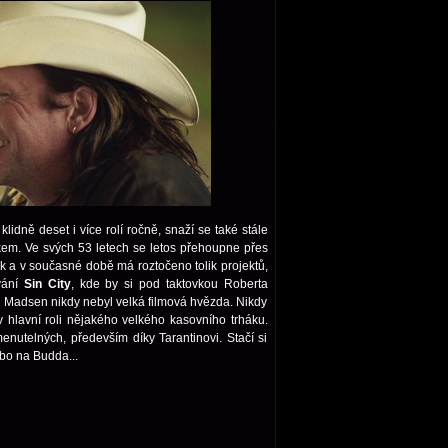
idně deset i více rolí ročně, snaží se také stále
kem. Ve svých 53 letech se letos přehoupne přes
ek a v současné době má roztočeno tolik projektů,
vání
Sin City
, kde by si pod taktovkou Roberta
 Madsen nikdy nebyl velká filmová hvězda. Nikdy
 hlavní roli nějakého velkého kasovního trháku.
nutelných, především díky Tarantinovi. Stačí si
bo na Budda...