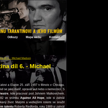
Odkazy
Mapa webu
Kontakt
na díl 6. - Michael Madsen
na díl 6. - Michael
ovi a Elanie 25. září 1957 v Illinois v Chicagu.
Živil se jako malíř, opravář aut nebo v nemocnici. S
heatre
, kde pracoval pod Johnem Malkovichem.
1982 ve snímku
Against All Hope
, kde si zahrál
ckaný život. Malými a vedlejšími rolemi se snažil
ém talentu
Roberta Redforda, roku 1989 si zahrál