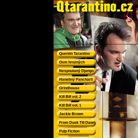
QTarantino.cz - Quentin Tarantino
Quentin Tarantino
Osm hrozných
Nespoutaný Django
Hanebný Pancharti
Grindhouse
Kill Bill vol. 2
Kill Bill vol. 1
Jackie Brown
From Dusk Till Dawn
Pulp Fiction