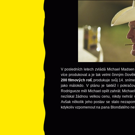
V posledních letech zvládá Michael Madsen kl
více produkovat a je tak velmi činným člově
200 filmových rolí
, produkuje svůj 14. sním
jako málokdo. V plánu je taktéž i pokračo
Rodrigueze měl Michael opět zahrát. Michael
nezískal žádnou velkou cenu, nikdy nehrál v
Avšak několik jeho postav se stalo nezapome
kdykoliv vzpomenout na pana Blonďatého ne