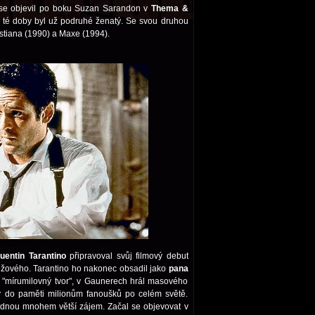
 se objevil po boku Suzan Sarandon v
Thema &
 té doby byl už podruhé ženatý. Se svou druhou
stiana (1990) a Maxe (1994).
uentin Tarantino
připravoval svůj filmový debut
žového. Tarantino ho nakonec obsadil jako
pana
 "mírumilovný tvor", v Gaunerech hrál masového
y do paměti milionům fanoušků po celém světě.
ednou mnohem větší zájem. Začal se objevovat v