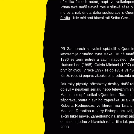
několika filmech ročně, např. ve velkol
Přihla také další slavná role v dětské sáze o
mu byla nabídnuta další spolupráce s Que
úsvitu
- kde měl hrát hlavní roli Setha Gecka
Při Gaunerech se velmi spřátelil s Quent
kmotrem je druhého syna Maxe. Druhé manže
1996 se žení potřetí a zatím naposled. 
Hudson Lee (1995), Calvin Michael (1997) a
prvních dvou. V roce 1997 se objevuje ve 
témže roce si poprvé zkouší roli producenta 
Jak roky plynuly, přicházely desítky další
objevil v nějakém seriálu nebo televizním s
Madsen se opět setkal s Quentinem Tarantinem
záporáka, bratra hlavního záporáka Billa -
B
Roberta Rodrigueze, ve kterém má Tarantin
Madsen, Tarantino a Larry Bishop domluvili,
akční biker movie. Zanedlouho na snímek přiše
odmítnout jednu z hlavních rolí a film tak p
2008.