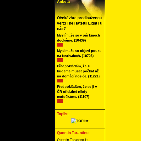
Anketa
Očekáváte prodlouženou
verzi The Hateful Eight i u
nás?
Myslím, že se v pár kinech
dočkáme.
(10439)
Myslím, že se objeví pouze
na festivalech.
(10726)
Předpokládám, že si
budeme muset počkat až
na domácí nosiče.
(11221)
Předpokládám, že se ji v
ČR oficiálně nikdy
nedočkáme.
(11107)
Toplist
Quentin Tarantino
Quentin Tarantino je