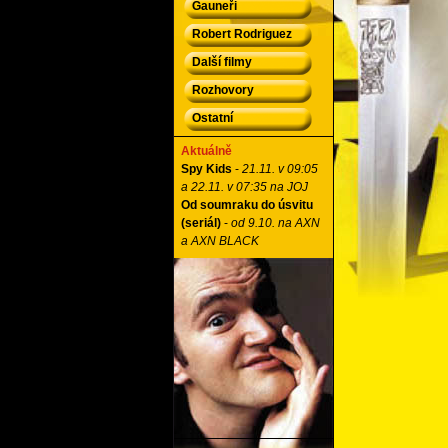
Gauneři
Robert Rodriguez
Další filmy
Rozhovory
Ostatní
Aktuálně
Spy Kids
-
21.11. v 09:05
a 22.11. v 07:35 na JOJ
Od soumraku do úsvitu
(seriál)
-
od 9.10. na AXN
a AXN BLACK