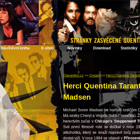
Návštěvní kniha
E-shop
Novinky
Download
Statistiky
Qtarantino.cz
=>
Ostatní
=>
Herci Quentina Taranti
Herci Quentina Taranti
Madsen
Michael Soren Madsen se narodil rodičům Cal
Má sestry Cheryl a Virginii (taktéž herečka). 
herectvím začal v
Chicago's Steppenwolf T
Své první filmové role se dočkal v roce 
alkoholika, který se snaží napravit svůj zpa
dostat výš. V roce 1984 se objevil v
Přirozen