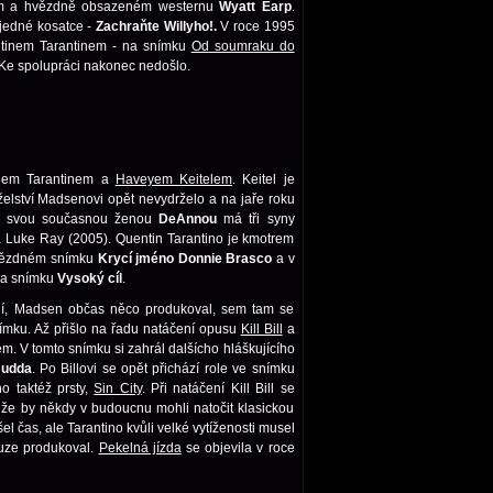
epém a hvězdně obsazeném westernu
Wyatt Earp
.
 jedné kosatce -
Zachraňte Willyho!.
V roce 1995
ntinem Tarantinem - na snímku
Od soumraku do
. Ke spolupráci nakonec nedošlo.
inem Tarantinem a
Haveyem Keitelem
. Keitel je
lství Madsenovi opět nevydrželo a na jaře roku
Se svou současnou ženou
DeAnnou
má tři syny
 Luke Ray (2005). Quentin Tarantino je kmotrem
hvězdném snímku
Krycí jméno Donnie Brasco
a v
na snímku
Vysoký cíl
.
 rolí, Madsen občas něco produkoval, sem tam se
nímku. Až přišlo na řadu natáčení opusu
Kill Bill
a
. V tomto snímku si zahrál dalšícho hláškujícího
udda
. Po Billovi se opět přichází role ve snímku
o taktéž prsty,
Sin City
. Při natáčení Kill Bill se
 že by někdy v budoucnu mohli natočit klasickou
l čas, ale Tarantino kvůli velké vytíženosti musel
ouze produkoval.
Pekelná jízda
se objevila v roce