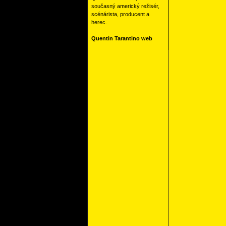
současný americký režisér,
scénárista, producent a
herec.
Quentin Tarantino web