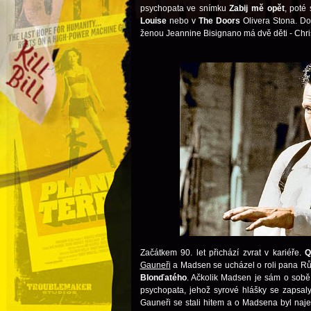
psychopata ve snímku
Zabij mě opět
, poté
Louise
nebo v
The Doors
Olivera Stona. Do
ženou Jeannine Bisignano má dvě děti - Chri
Začátkem 90. let přichází zvrat v kariéře.
Q
Gauneři
a Madsen se ucházel o roli pana Rů
Blonďatého
. Ačkolik Madsen je sám o sobě
psychopata, jehož syrové hlášky se zapsal
Gauneři se stali hitem a o Madsena byl naj