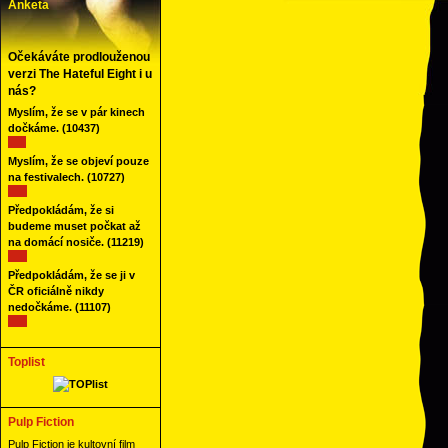
Anketa
Očekáváte prodlouženou
verzi The Hateful Eight i u
nás?
Myslím, že se v pár kinech
dočkáme.
(10437)
Myslím, že se objeví pouze
na festivalech.
(10727)
Předpokládám, že si
budeme muset počkat až
na domácí nosiče.
(11219)
Předpokládám, že se ji v
ČR oficiálně nikdy
nedočkáme.
(11107)
Toplist
Pulp Fiction
Pulp Fiction je kultovní film