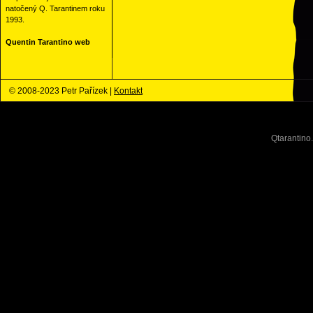
natočený Q. Tarantinem roku
1993.
Quentin Tarantino web
© 2008-2023 Petr Pařízek |
Kontakt
Qtarantino