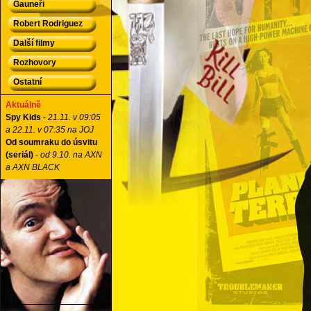
Gauneři
Robert Rodriguez
Další filmy
Rozhovory
Ostatní
Aktuálně
Spy Kids
-
21.11. v 09:05
a 22.11. v 07:35 na JOJ
Od soumraku do úsvitu
(seriál)
-
od 9.10. na AXN
a AXN BLACK