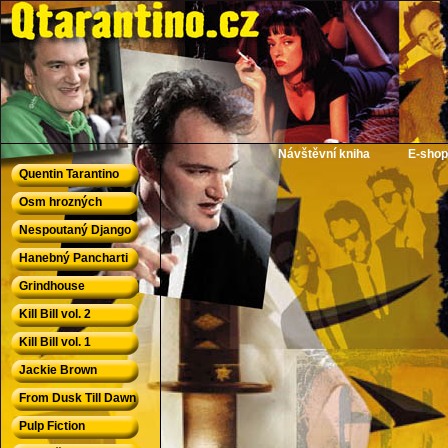
QTarantino.cz - Quentin Tarantino
Návštěvní kniha
E-shop
Quentin Tarantino
Osm hrozných
Nespoutaný Django
Hanebný Pancharti
Grindhouse
Kill Bill vol. 2
Kill Bill vol. 1
Jackie Brown
From Dusk Till Dawn
Pulp Fiction