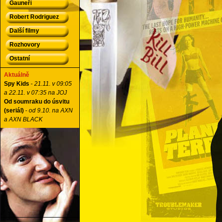
Gauneři
Robert Rodriguez
Další filmy
Rozhovory
Ostatní
Aktuálně
Spy Kids
-
21.11. v 09:05
a 22.11. v 07:35 na JOJ
Od soumraku do úsvitu
(seriál)
-
od 9.10. na AXN
a AXN BLACK