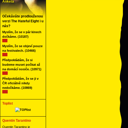
Anketa
Očekáváte prodlouženou
verzi The Hateful Eight i u
nás?
Myslím, že se v pár kinech
dočkáme.
(10187)
Myslím, že se objeví pouze
na festivalech.
(10466)
Předpokládám, že si
budeme muset počkat až
na domácí nosiče.
(10971)
Předpokládám, že se ji v
ČR oficiálně nikdy
nedočkáme.
(10869)
Toplist
Quentin Tarantino
Quentin Tarantino je