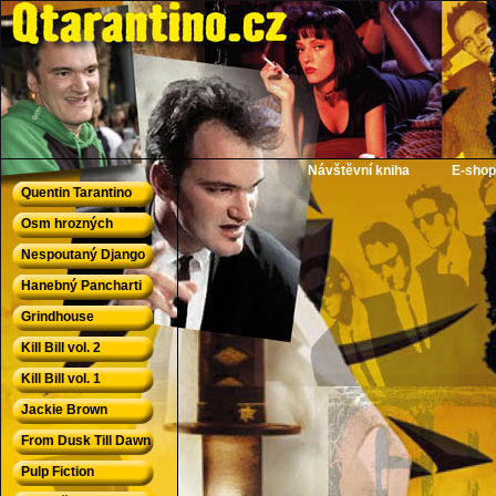
QTarantino.cz - Quentin Tarantino
Návštěvní kniha
E-shop
Quentin Tarantino
Osm hrozných
Nespoutaný Django
Hanebný Pancharti
Grindhouse
Kill Bill vol. 2
Kill Bill vol. 1
Jackie Brown
From Dusk Till Dawn
Pulp Fiction