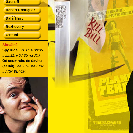
Gauneři
Robert Rodriguez
Další filmy
Rozhovory
Ostatní
Aktuálně
Spy Kids
-
21.11. v 09:05
a 22.11. v 07:35 na JOJ
Od soumraku do úsvitu
(seriál)
-
od 9.10. na AXN
a AXN BLACK