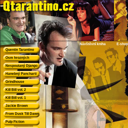
QTarantino.cz - Quentin Tarantino
Návštěvní kniha
E-shop
Quentin Tarantino
Osm hrozných
Nespoutaný Django
Hanebný Pancharti
Grindhouse
Kill Bill vol. 2
Kill Bill vol. 1
Jackie Brown
From Dusk Till Dawn
Pulp Fiction