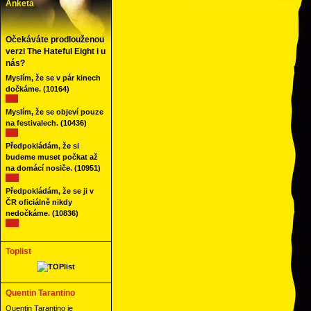
Anketa
Očekáváte prodlouženou
verzi The Hateful Eight i u
nás?
Myslím, že se v pár kinech
dočkáme.
(10164)
Myslím, že se objeví pouze
na festivalech.
(10436)
Předpokládám, že si
budeme muset počkat až
na domácí nosiče.
(10951)
Předpokládám, že se ji v
ČR oficiálně nikdy
nedočkáme.
(10836)
Toplist
Quentin Tarantino
Quentin Tarantino je