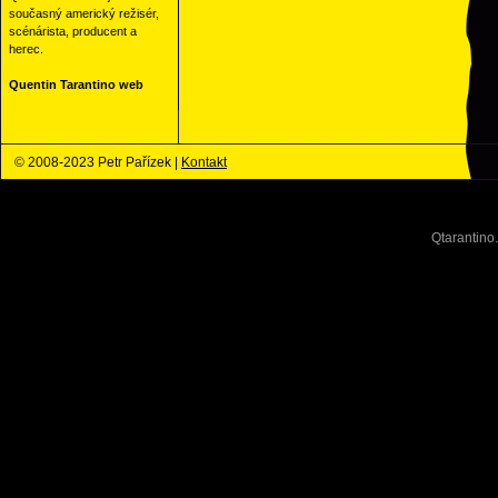
současný americký režisér,
scénárista, producent a
herec.
Quentin Tarantino web
© 2008-2023 Petr Pařízek |
Kontakt
Qtarantino