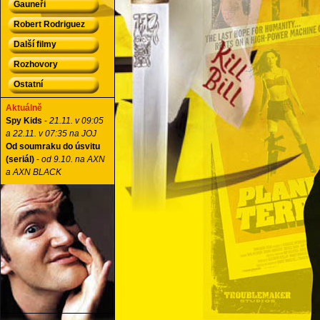
Gauneři
Robert Rodriguez
Další filmy
Rozhovory
Ostatní
Aktuálně
Spy Kids
-
21.11. v 09:05
a 22.11. v 07:35 na JOJ
Od soumraku do úsvitu
(seriál)
-
od 9.10. na AXN
a AXN BLACK