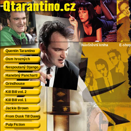
QTarantino.cz - Quentin Tarantino
Návštěvní kniha
E-shop
Quentin Tarantino
Osm hrozných
Nespoutaný Django
Hanebný Pancharti
Grindhouse
Kill Bill vol. 2
Kill Bill vol. 1
Jackie Brown
From Dusk Till Dawn
Pulp Fiction