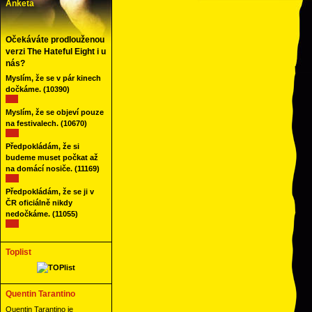
Anketa
Očekáváte prodlouženou
verzi The Hateful Eight i u
nás?
Myslím, že se v pár kinech
dočkáme.
(10390)
Myslím, že se objeví pouze
na festivalech.
(10670)
Předpokládám, že si
budeme muset počkat až
na domácí nosiče.
(11169)
Předpokládám, že se ji v
ČR oficiálně nikdy
nedočkáme.
(11055)
Toplist
Quentin Tarantino
Quentin Tarantino je