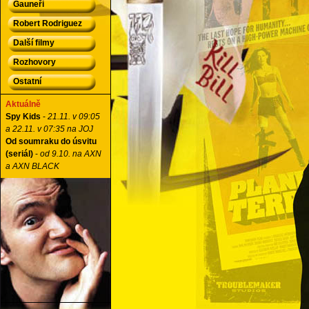
Gauneři
Robert Rodriguez
Další filmy
Rozhovory
Ostatní
Aktuálně
Spy Kids
-
21.11. v 09:05
a 22.11. v 07:35 na JOJ
Od soumraku do úsvitu
(seriál)
-
od 9.10. na AXN
a AXN BLACK