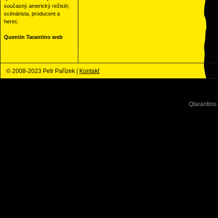
současný americký režisér,
scénárista, producent a
herec.
Quentin Tarantino web
© 2008-2023 Petr Pařízek |
Kontakt
Qtarantino