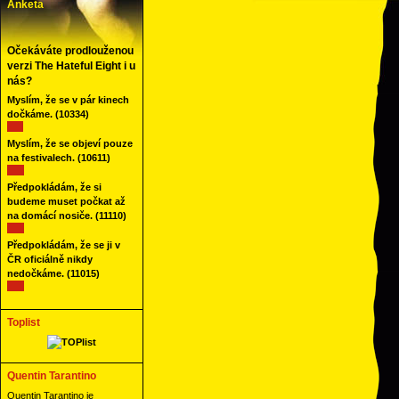
Anketa
Očekáváte prodlouženou
verzi The Hateful Eight i u
nás?
Myslím, že se v pár kinech
dočkáme.
(10334)
Myslím, že se objeví pouze
na festivalech.
(10611)
Předpokládám, že si
budeme muset počkat až
na domácí nosiče.
(11110)
Předpokládám, že se ji v
ČR oficiálně nikdy
nedočkáme.
(11015)
Toplist
Quentin Tarantino
Quentin Tarantino je