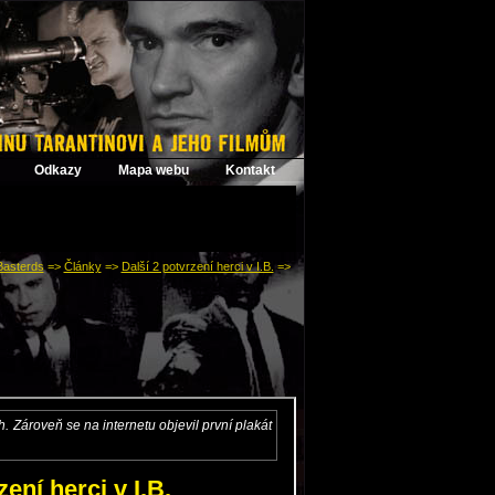
Odkazy
Mapa webu
Kontakt
Basterds
=>
Články
=>
Další 2 potvrzení herci v I.B.
=>
: