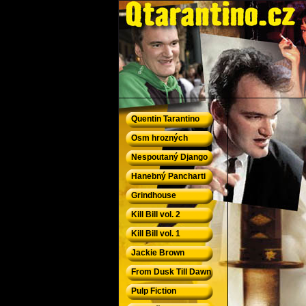
QTarantino.cz - Quentin Tarantino
Quentin Tarantino
Osm hrozných
Nespoutaný Django
Hanebný Pancharti
Grindhouse
Kill Bill vol. 2
Kill Bill vol. 1
Jackie Brown
From Dusk Till Dawn
Pulp Fiction