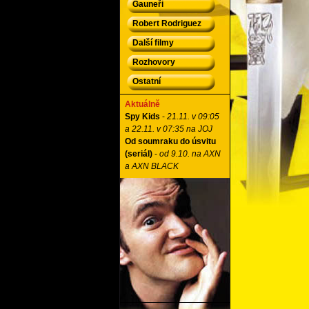
Gauneři
Robert Rodriguez
Další filmy
Rozhovory
Ostatní
Aktuálně
Spy Kids
-
21.11. v 09:05
a 22.11. v 07:35 na JOJ
Od soumraku do úsvitu
(seriál)
-
od 9.10. na AXN
a AXN BLACK