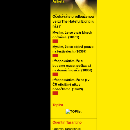
Anketa
Očekáváte prodlouženou
verzi The Hateful Eight i u
nás?
Myslím, že se v pár kinech
dočkáme.
(10101)
Myslím, že se objeví pouze
na festivalech.
(10367)
Předpokládám, že si
budeme muset počkat až
na domácí nosiče.
(10886)
Předpokládám, že se ji v
ČR oficiálně nikdy
nedočkáme.
(10789)
Toplist
Quentin Tarantino
Quentin Tarantino je