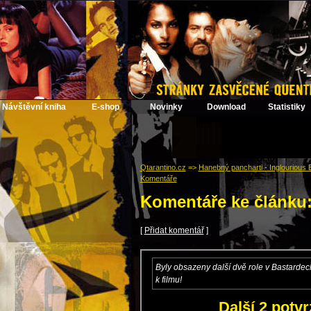
Návštěvní kniha
E-shop
Novinky
Download
Statistiky
Qtarantino.cz
=>
Hanebný pancharti - Inglourious 
Komentáře
Komentáře ke článku
[
Přidat komentář
]