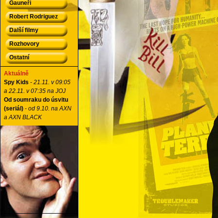
Gauneři
Robert Rodriguez
Další filmy
Rozhovory
Ostatní
Aktuálně
Spy Kids
-
21.11. v 09:05
a 22.11. v 07:35 na JOJ
Od soumraku do úsvitu
(seriál)
-
od 9.10. na AXN
a AXN BLACK