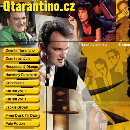
QTarantino.cz - Quentin Tarantino
Návštěvní kniha
E-shop
Quentin Tarantino
Osm hrozných
Nespoutaný Django
Hanebný Pancharti
Grindhouse
Kill Bill vol. 2
Kill Bill vol. 1
Jackie Brown
From Dusk Till Dawn
Pulp Fiction