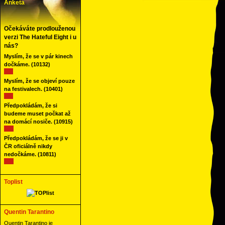
Anketa
Očekáváte prodlouženou
verzi The Hateful Eight i u
nás?
Myslím, že se v pár kinech
dočkáme.
(10132)
Myslím, že se objeví pouze
na festivalech.
(10401)
Předpokládám, že si
budeme muset počkat až
na domácí nosiče.
(10915)
Předpokládám, že se ji v
ČR oficiálně nikdy
nedočkáme.
(10811)
Toplist
Quentin Tarantino
Quentin Tarantino je