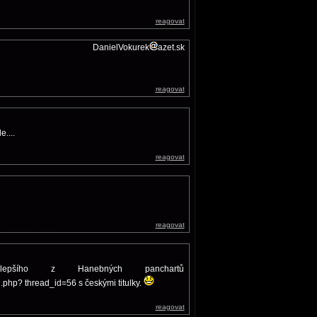
reagovat
DanielVokurek
azet.sk
reagovat
....
reagovat
reagovat
jlepšího z Hanebných panchartů
.php? thread_id=56 s českými titulky.
reagovat