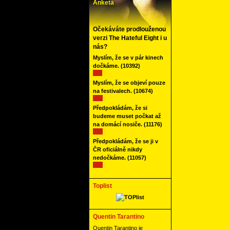
Anketa
Očekáváte prodlouženou
verzi The Hateful Eight i u
nás?
Myslím, že se v pár kinech
dočkáme.
(10392)
Myslím, že se objeví pouze
na festivalech.
(10674)
Předpokládám, že si
budeme muset počkat až
na domácí nosiče.
(11176)
Předpokládám, že se ji v
ČR oficiálně nikdy
nedočkáme.
(11057)
Toplist
Quentin Tarantino
Quentin Tarantino je