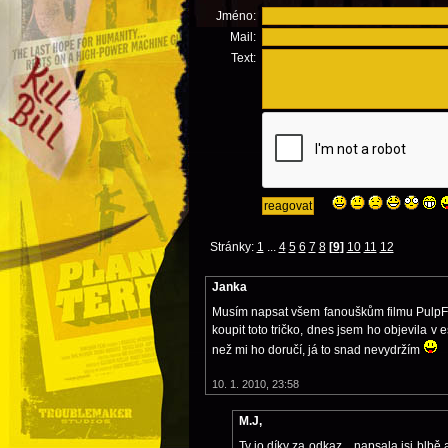
Jméno:
Mail:
Text:
Stránky:
1
...
4
5
6
7
8
[
9
]
10
11
12
Janka
Musím napsat všem fanouškům filmu PulpFi
koupit toto tričko, dnes jsem ho objevila v
než mi ho doručí, já to snad nevydržím
10. 1. 2010, 23:58
M.J,
Ty jo díky za odkaz... napsala jsi blbě