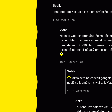
Sebik
snad nebude Kill Bill 3 jak jsem slyšel že ne
9. 10. 2009, 21:58
gogo
No jako Quentin prohlásil, že za nějakej
by si chtěl zremakovat nějakou asi
gangsterku z 20-30. let... Jenže zná
oficiálně neohlásí nějaký práce na n
10. 10. 2009, 15:48
Sebik
tak to sem na co těšit gangste
nevíš co kromě sin city 2 a 3, M
11. 10. 2009, 21:09
gogo
Co třeba Predators? viz ú
rodrigue z/clanky/pripravy-