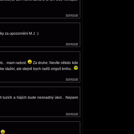
reagovat
ky za upozornění M.J. :)
reagovat
eb... mam radost.
Za druhe: Nevíte někdo kde
e stažeí, ale stejně bych radši origoš knihu...
reagovat
 luzích a hájích bude nesnadný úkol... Nejsem
reagovat
.