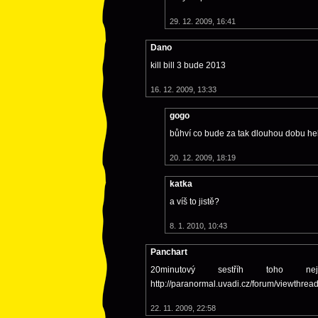
29. 12. 2009, 16:41
Dano
kill bill 3 bude 2013
16. 12. 2009, 13:33
gogo
bůhví co bude za tak dlouhou dobu hele
20. 12. 2009, 18:19
katka
a víš to jistě?
8. 1. 2010, 10:43
Panchart
20minutový sestříh toho ne
http://paranormal.uvadi.cz/forum/viewthread
22. 11. 2009, 22:58