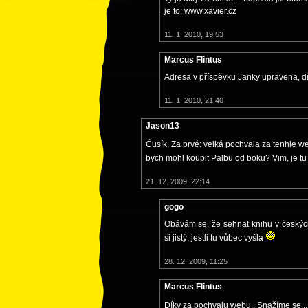
je to: www.xavier.cz
11. 1. 2010, 19:53
Marcus Flintus
Adresa v příspěvku Janky upravena, dí
11. 1. 2010, 21:40
Jason13
Čusík. Za prvé: velká pochvala za tenhle w
bych mohl koupit Palbu od boku? Vim, je tu k
21. 12. 2009, 22:14
gogo
Obávám se, že sehnat knihu v českých
si jistý, jestli tu vůbec vyšla
28. 12. 2009, 11:25
Marcus Flintus
Díky za pochvalu webu.. Snažíme se..