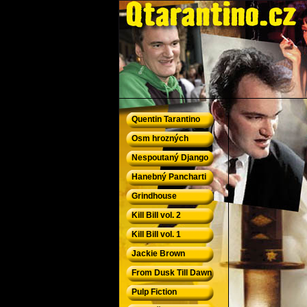
QTarantino.cz - Quentin Tarantino
Quentin Tarantino
Osm hrozných
Nespoutaný Django
Hanebný Pancharti
Grindhouse
Kill Bill vol. 2
Kill Bill vol. 1
Jackie Brown
From Dusk Till Dawn
Pulp Fiction