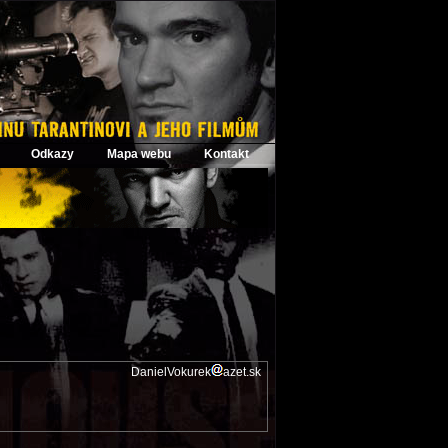
Odkazy
Mapa webu
Kontakt
DanielVokurek
azet.sk