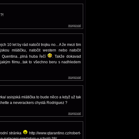
?!
reagovat
ch 10 let by rád natočil trojku no... A že mezi tim
jskou mlátičku, natočit western nebo natočit
š Quentina...plná huba řečí
. Takže dokavad
ějakým filmu...tak to všechno beru s nadhledem
reagovat
rka/ asisjská mlátička to bude něco a když už tak
achette a neverackers chystá Rodriguez ?
reagovat
vodní stránka
http://www.qtarantino.cz/robert-
na-nataceni-predators-v rcholi!-38/