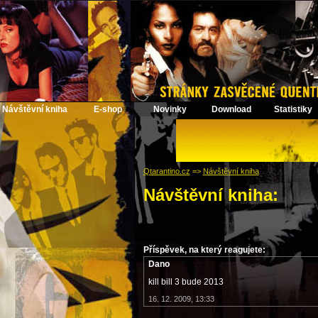
Návštěvní kniha
E-shop
Novinky
Download
Statistiky
Qtarantino.cz
=>
Návštěvní kniha
Návštěvní kniha:
Příspěvek, na který reagujete:
Dano
kill bill 3 bude 2013
16. 12. 2009, 13:33