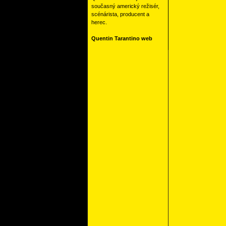
současný americký režisér,
scénárista, producent a
herec.
Quentin Tarantino web