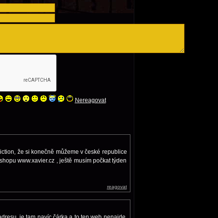
Nereagovat
ction, že si konečně můžeme v české republice
 eshopu www.xavier.cz , ještě musím počkat týden
reagovat
 adresu, je tam navíc čárka a to ten web nenajde.