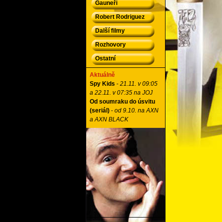
Gauneři
Robert Rodriguez
Další filmy
Rozhovory
Ostatní
Aktuálně
Spy Kids
-
21.11. v 09:05
a 22.11. v 07:35 na JOJ
Od soumraku do úsvitu
(seriál)
-
od 9.10. na AXN
a AXN BLACK