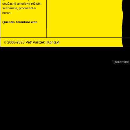
současný americký režisér,
scénárista, producent a
herec.
Quentin Tarantino web
© 2008-2023 Petr Pařízek |
Kontakt
Qtarantino