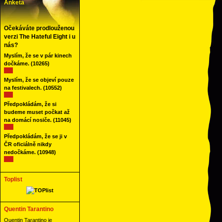
Anketa
Očekáváte prodlouženou
verzi The Hateful Eight i u
nás?
Myslím, že se v pár kinech
dočkáme.
(10265)
Myslím, že se objeví pouze
na festivalech.
(10552)
Předpokládám, že si
budeme muset počkat až
na domácí nosiče.
(11045)
Předpokládám, že se ji v
ČR oficiálně nikdy
nedočkáme.
(10948)
Toplist
Quentin Tarantino
Quentin Tarantino je