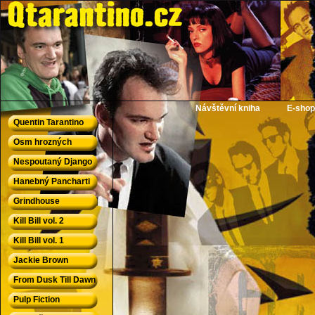
QTarantino.cz - Quentin Tarantino
Návštěvní kniha
E-shop
Quentin Tarantino
Osm hrozných
Nespoutaný Django
Hanebný Pancharti
Grindhouse
Kill Bill vol. 2
Kill Bill vol. 1
Jackie Brown
From Dusk Till Dawn
Pulp Fiction