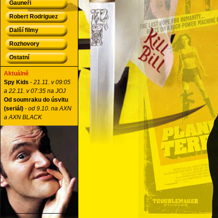
Gauneři
Robert Rodriguez
Další filmy
Rozhovory
Ostatní
Aktuálně
Spy Kids
-
21.11. v 09:05
a 22.11. v 07:35 na JOJ
Od soumraku do úsvitu
(seriál)
-
od 9.10. na AXN
a AXN BLACK