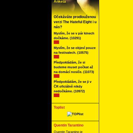
Anketa
Očekáváte prodlouženou
verzi The Hateful Eight i u
nás?
Myslím, že se v pár kinech
dočkáme.
(10291)
Myslím, že se objeví pouze
na festivalech.
(10575)
Předpokládám, že si
budeme muset počkat až
na domácí nosiče.
(11073)
Předpokládám, že se ji v
ČR oficiálně nikdy
nedočkáme.
(10972)
Toplist
Quentin Tarantino
Quentin Tarantino je