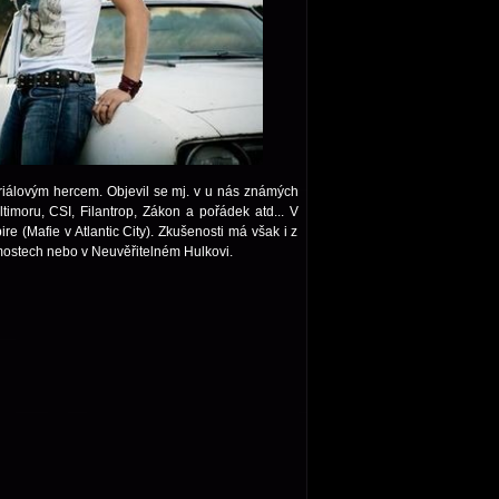
iálovým hercem. Objevil se mj. v u nás známých
timoru, CSI, Filantrop, Zákon a pořádek atd... V
e (Mafie v Atlantic City). Zkušenosti má však i z
h mostech nebo v Neuvěřitelném Hulkovi.