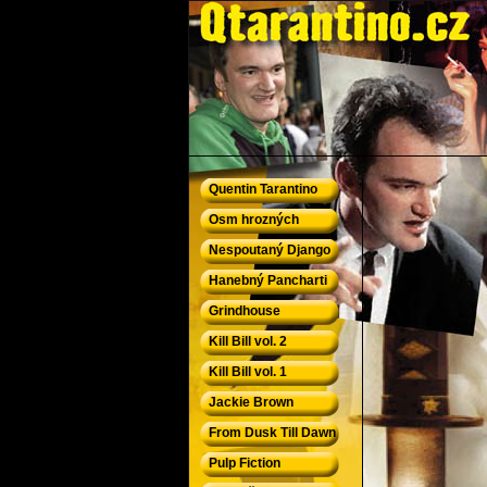
QTarantino.cz - Quentin Tarantino
Quentin Tarantino
Osm hrozných
Nespoutaný Django
Hanebný Pancharti
Grindhouse
Kill Bill vol. 2
Kill Bill vol. 1
Jackie Brown
From Dusk Till Dawn
Pulp Fiction