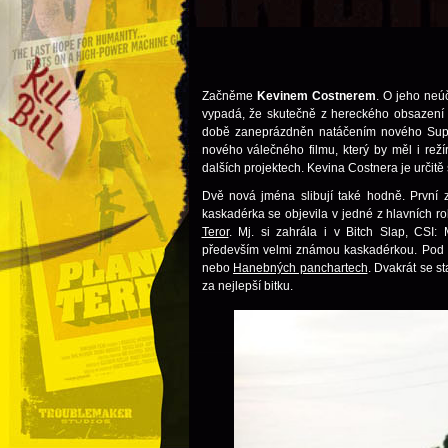
Začněme
Kevinem Costnerem
. O jeho neú
vypadá, že skutečně z hereckého obsazení 
době zaneprázdněn natáčením nového Supe
nového válečného filmu, který by měl i reží
dalších projektech. Kevina Costnera je určit
Dvě nová jména slibují také hodně. První 
kaskadérka se objevila v jedné z hlavních ro
Teror
. Mj. si zahrála i v Bitch Slap, CSI
především velmi známou kaskadérkou. Pod
nebo
Hanebných panchartech
. Dvakrát se s
za nejlepší bitku.