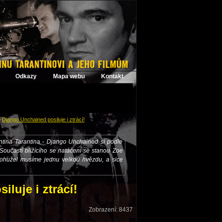
Odkazy
Mapa webu
Kontakt
>
Django Unchained posiluje i ztrácí!
tina Tarantina - Django Unchained si podle
oučastí blížícího se natáčení se stanou Zoe
 bohužel musíme jednu velkou hvězdu, a sice
luje i ztrácí!
Zobrazení: 8437