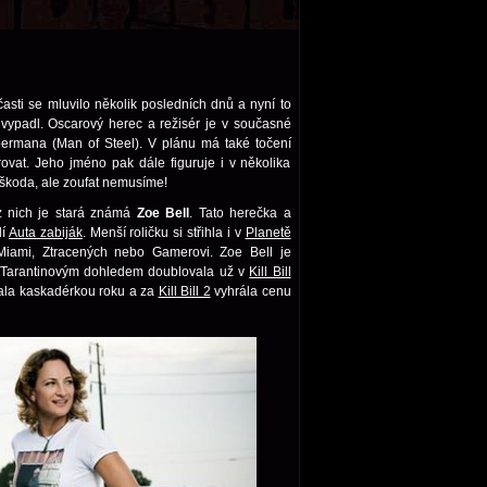
časti se mluvilo několik posledních dnů a nyní to
vypadl. Oscarový herec a režisér je v současné
rmana (Man of Steel). V plánu má také točení
rovat. Jeho jméno pak dále figuruje i v několika
ě škoda, ale zoufat nemusíme!
z nich je stará známá
Zoe Bell
. Tato herečka a
lí
Auta zabiják
. Menší roličku si střihla i v
Planetě
: Miami, Ztracených nebo Gamerovi. Zoe Bell je
 Tarantinovým dohledem doublovala už v
Kill Bill
tala kaskadérkou roku a za
Kill Bill 2
vyhrála cenu