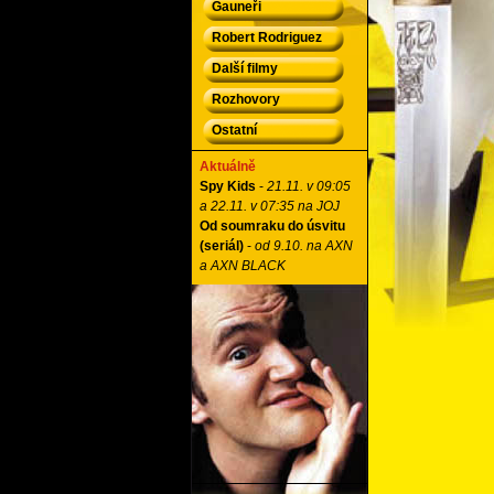
Gauneři
Robert Rodriguez
Další filmy
Rozhovory
Ostatní
Aktuálně
Spy Kids
-
21.11. v 09:05
a 22.11. v 07:35 na JOJ
Od soumraku do úsvitu
(seriál)
-
od 9.10. na AXN
a AXN BLACK