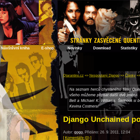
Návštěvní kniha
E-shop
Novinky
Download
Statistiky
Qtarantino.cz
=>
Nespoutaný Django
=>
Články
=
Na seznam herců chystaného filmu Quen
všeho můžeme připsat další dvě jména. S
Bell a Michael K. Williams. Škrtnout si
Kevina Costnera!
Django Unchained posi
Autor:
gogo
, Přidáno: 26. 9. 2011, 12:04
[
Komentáře (0)
]