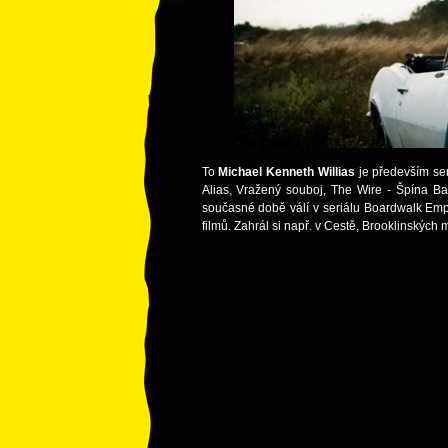
To
Michael Kenneth Willias
je především ser
Alias, Vražený souboj, The Wire - Špína Bal
současné době válí v seriálu Boardwalk Empir
filmů. Zahrál si např. v Cestě, Brooklinskýc