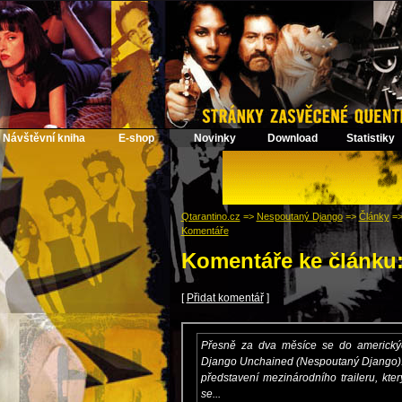
Návštěvní kniha
E-shop
Novinky
Download
Statistiky
Qtarantino.cz
=>
Nespoutaný Django
=>
Články
=
Komentáře
Komentáře ke článku
[
Přidat komentář
]