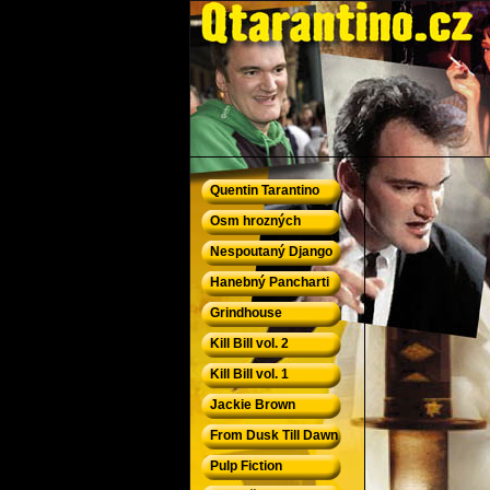
QTarantino.cz - Quentin Tarantino
Quentin Tarantino
Osm hrozných
Nespoutaný Django
Hanebný Pancharti
Grindhouse
Kill Bill vol. 2
Kill Bill vol. 1
Jackie Brown
From Dusk Till Dawn
Pulp Fiction