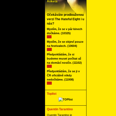
Anketa
Očekáváte prodlouženou
verzi The Hateful Eight i u
nás?
Myslím, že se v pár kinech
dočkáme.
(10325)
Myslím, že se objeví pouze
na festivalech.
(10604)
Předpokládám, že si
budeme muset počkat až
na domácí nosiče.
(11102)
Předpokládám, že se ji v
ČR oficiálně nikdy
nedočkáme.
(11008)
Toplist
Quentin Tarantino
Quentin Tarantino je