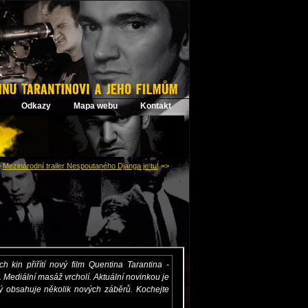
Odkazy
Mapa webu
Kontakt
>
Mezinárodní trailer Nespoutaného Djanga je tu!
=>
: