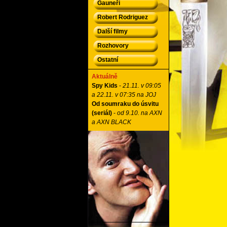
Gauneři
Robert Rodriguez
Další filmy
Rozhovory
Ostatní
Aktuálně
Spy Kids
-
21.11. v 09:05
a 22.11. v 07:35 na JOJ
Od soumraku do úsvitu
(seriál)
-
od 9.10. na AXN
a AXN BLACK