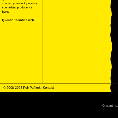
současný americký režisér,
scénárista, producent a
herec.
Quentin Tarantino web
© 2008-2023 Petr Pařízek |
Kontakt
Qtarantino