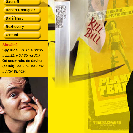
Gauneři
Robert Rodriguez
Další filmy
Rozhovory
Ostatní
Aktuálně
Spy Kids
-
21.11. v 09:05
a 22.11. v 07:35 na JOJ
Od soumraku do úsvitu
(seriál)
-
od 9.10. na AXN
a AXN BLACK