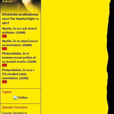
Anketa
Očekáváte prodlouženou
verzi The Hateful Eight i u
nás?
Myslím, že se v pár kinech
dočkáme.
(10390)
Myslím, že se objeví pouze
na festivalech.
(10668)
Předpokládám, že si
budeme muset počkat až
na domácí nosiče.
(11169)
Předpokládám, že se ji v
ČR oficiálně nikdy
nedočkáme.
(11055)
Toplist
Quentin Tarantino
Quentin Tarantino je