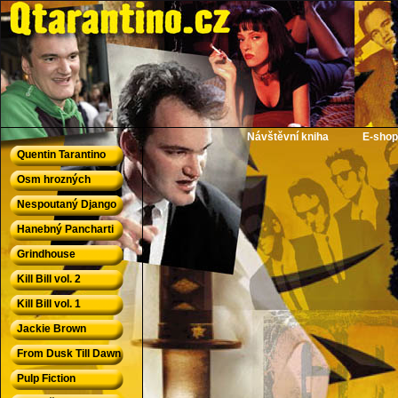
QTarantino.cz - Quentin Tarantino
Návštěvní kniha
E-shop
Quentin Tarantino
Osm hrozných
Nespoutaný Django
Hanebný Pancharti
Grindhouse
Kill Bill vol. 2
Kill Bill vol. 1
Jackie Brown
From Dusk Till Dawn
Pulp Fiction