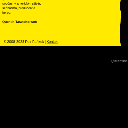
současný americký režisér,
scénárista, producent a
herec.
Quentin Tarantino web
© 2008-2023 Petr Pařízek |
Kontakt
Qtarantino