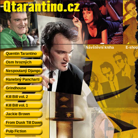
QTarantino.cz - Quentin Tarantino
Návštěvní kniha
E-shop
Quentin Tarantino
Osm hrozných
Nespoutaný Django
Hanebný Pancharti
Grindhouse
Kill Bill vol. 2
Kill Bill vol. 1
Jackie Brown
From Dusk Till Dawn
Pulp Fiction