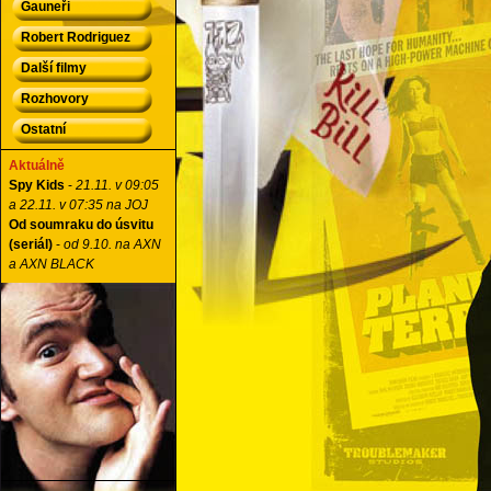
Gauneři
Robert Rodriguez
Další filmy
Rozhovory
Ostatní
Aktuálně
Spy Kids
-
21.11. v 09:05
a 22.11. v 07:35 na JOJ
Od soumraku do úsvitu
(seriál)
-
od 9.10. na AXN
a AXN BLACK