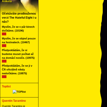
Anketa
Očekáváte prodlouženou
verzi The Hateful Eight i u
nás?
Myslím, že se v pár kinech
dočkáme.
(10196)
Myslím, že se objeví pouze
na festivalech.
(10467)
Předpokládám, že si
budeme muset počkat až
na domácí nosiče.
(10975)
Předpokládám, že se ji v
ČR oficiálně nikdy
nedočkáme.
(10875)
Toplist
Quentin Tarantino
Quentin Tarantino je