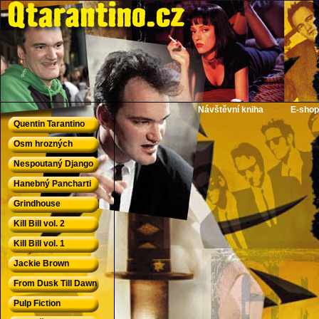
QTarantino.cz - Quentin Tarantino
Návštěvní kniha
E-shop
Quentin Tarantino
Osm hrozných
Nespoutaný Django
Hanebný Pancharti
Grindhouse
Kill Bill vol. 2
Kill Bill vol. 1
Jackie Brown
From Dusk Till Dawn
Pulp Fiction