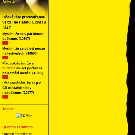
Anketa
Očekáváte prodlouženou
verzi The Hateful Eight i u
nás?
Myslím, že se v pár kinech
dočkáme.
(10307)
Myslím, že se objeví pouze
na festivalech.
(10583)
Předpokládám, že si
budeme muset počkat až
na domácí nosiče.
(11082)
Předpokládám, že se ji v
ČR oficiálně nikdy
nedočkáme.
(10977)
Toplist
Quentin Tarantino
Quentin Tarantino je