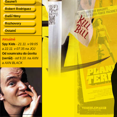
Gauneři
Robert Rodriguez
Další filmy
Rozhovory
Ostatní
Aktuálně
Spy Kids
-
21.11. v 09:05
a 22.11. v 07:35 na JOJ
Od soumraku do úsvitu
(seriál)
-
od 9.10. na AXN
a AXN BLACK