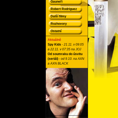
Gauneři
Robert Rodriguez
Další filmy
Rozhovory
Ostatní
Aktuálně
Spy Kids
-
21.11. v 09:05
a 22.11. v 07:35 na JOJ
Od soumraku do úsvitu
(seriál)
-
od 9.10. na AXN
a AXN BLACK