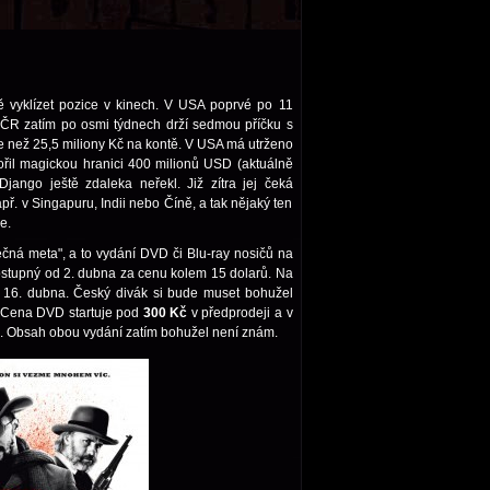
ě vyklízet pozice v kinech. V USA poprvé po 11
 ČR zatím po osmi týdnech drží sedmou příčku s
 než 25,5 miliony Kč na kontě. V USA má utrženo
ořil magickou hranici 400 milionů USD (aktuálně
Django ještě zdaleka neřekl. Již zítra jej čeká
apř. v Singapuru, Indii nebo Číně, a tak nějaký ten
e.
ečná meta", a to vydání DVD či Blu-ray nosičů na
stupný od 2. dubna za cenu kolem 15 dolarů. Na
m 16. dubna. Český divák si bude muset bohužel
 Cena DVD startuje pod
300 Kč
v předprodeji a v
. Obsah obou vydání zatím bohužel není znám.