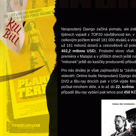
Nespoutaný Django začíná pomalu, ale jist
týdnech vypadl z TOP20 návštěvnosti kin, v
celkovým počtem téměř 181 000 diváků a více
už 161 milionů dolarů a celosvětově už pok
402,2 milionu USD
). Poslední slovo však 
premiéra v Malajsii a v příštích dnech ještě n
"milionek" ještě do kasičky producentů přibud
Pro nás diváky je však zajímavější ta "závěr
videotrh. Online bude Nespoutaný Django do
DVD a Blu-ray discích pak v USA výjde fil
počkat mnohem déle, a to až do
22. května
.
případě Blu-ray vydání pak lehce pod
450 Kč