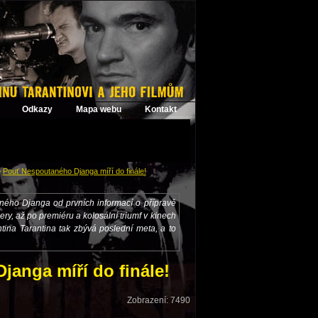
Odkazy
Mapa webu
Kontakt
>
Pouť Nespoutaného Djanga míří do finále!
ného Djanga od prvních informací o přípravě
lery, až po premiéru a kolosální triumf v kinech
ina Tarantina tak zbývá poslední meta, a to
anga míří do finále!
Zobrazení: 7490