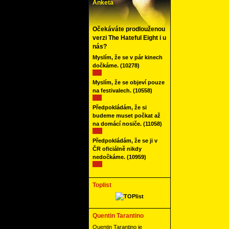
Anketa
Očekáváte prodlouženou
verzi The Hateful Eight i u
nás?
Myslím, že se v pár kinech
dočkáme.
(10278)
Myslím, že se objeví pouze
na festivalech.
(10558)
Předpokládám, že si
budeme muset počkat až
na domácí nosiče.
(11058)
Předpokládám, že se ji v
ČR oficiálně nikdy
nedočkáme.
(10959)
Toplist
Quentin Tarantino
Quentin Tarantino je