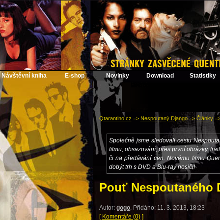
Návštěvní kniha
E-shop
Novinky
Download
Statistiky
Qtarantino.cz
=>
Nespoutaný Django
=>
Články
=
Společně jsme sledovali cestu Nespouta
filmu, obsazování, přes první obrázky, trai
či na předávání cen. Novému filmu Quent
dobýt trh s DVD a Blu-ray nosiči!
Pouť Nespoutaného Dj
Autor:
gogo
, Přidáno: 11. 3. 2013, 18:23
[
Komentáře (0)
]