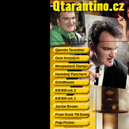
QTarantino.cz - Quentin Tarantino
Quentin Tarantino
Osm hrozných
Nespoutaný Django
Hanebný Pancharti
Grindhouse
Kill Bill vol. 2
Kill Bill vol. 1
Jackie Brown
From Dusk Till Dawn
Pulp Fiction