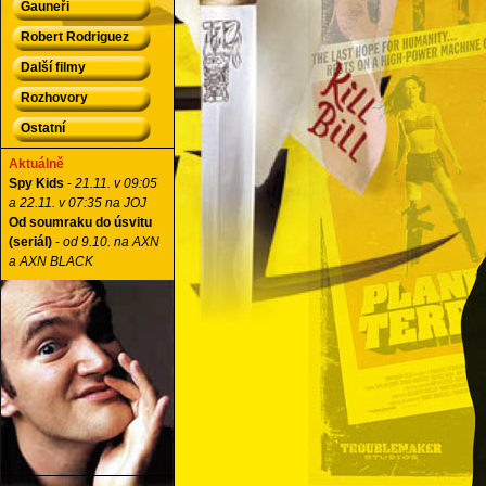
Gauneři
Robert Rodriguez
Další filmy
Rozhovory
Ostatní
Aktuálně
Spy Kids
-
21.11. v 09:05
a 22.11. v 07:35 na JOJ
Od soumraku do úsvitu
(seriál)
-
od 9.10. na AXN
a AXN BLACK