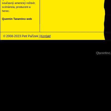
současný americký režisér,
scénárista, producent a
herec.
Quentin Tarantino web
© 2008-2023 Petr Pařízek |
Kontakt
Qtarantino