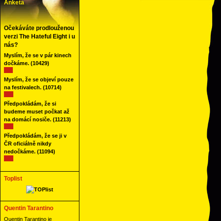
Anketa
Očekáváte prodlouženou
verzi The Hateful Eight i u
nás?
Myslím, že se v pár kinech
dočkáme.
(10429)
Myslím, že se objeví pouze
na festivalech.
(10714)
Předpokládám, že si
budeme muset počkat až
na domácí nosiče.
(11213)
Předpokládám, že se ji v
ČR oficiálně nikdy
nedočkáme.
(11094)
Toplist
Quentin Tarantino
Quentin Tarantino je