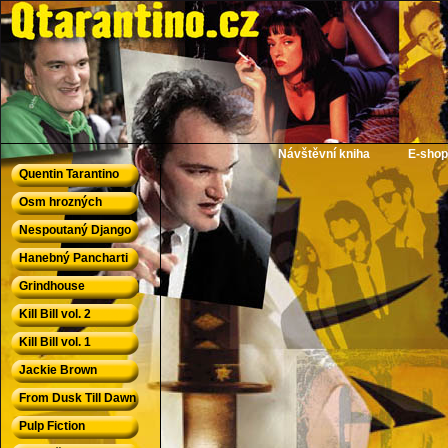
QTarantino.cz - Quentin Tarantino
Návštěvní kniha
E-shop
Quentin Tarantino
Osm hrozných
Nespoutaný Django
Hanebný Pancharti
Grindhouse
Kill Bill vol. 2
Kill Bill vol. 1
Jackie Brown
From Dusk Till Dawn
Pulp Fiction