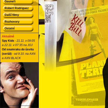
Gauneři
Robert Rodriguez
Další filmy
Rozhovory
Ostatní
Aktuálně
Spy Kids
-
21.11. v 09:05
a 22.11. v 07:35 na JOJ
Od soumraku do úsvitu
(seriál)
-
od 9.10. na AXN
a AXN BLACK