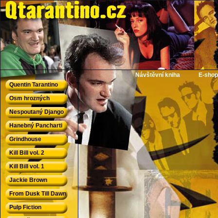
QTarantino.cz - Quentin Tarantino
Návštěvní kniha
E-shop
Quentin Tarantino
Osm hrozných
Nespoutaný Django
Hanebný Pancharti
Grindhouse
Kill Bill vol. 2
Kill Bill vol. 1
Jackie Brown
From Dusk Till Dawn
Pulp Fiction