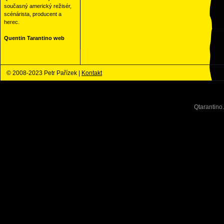
současný americký režisér,
scénárista, producent a
herec.
Quentin Tarantino web
© 2008-2023 Petr Pařízek |
Kontakt
Qtarantino