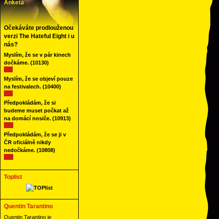
Anketa
Očekáváte prodlouženou
verzi The Hateful Eight i u
nás?
Myslím, že se v pár kinech
dočkáme.
(10130)
Myslím, že se objeví pouze
na festivalech.
(10400)
Předpokládám, že si
budeme muset počkat až
na domácí nosiče.
(10913)
Předpokládám, že se ji v
ČR oficiálně nikdy
nedočkáme.
(10808)
Toplist
Quentin Tarantino
Quentin Tarantino je