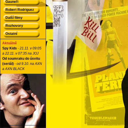
Gauneři
Robert Rodriguez
Další filmy
Rozhovory
Ostatní
Aktuálně
Spy Kids
-
21.11. v 09:05
a 22.11. v 07:35 na JOJ
Od soumraku do úsvitu
(seriál)
-
od 9.10. na AXN
a AXN BLACK