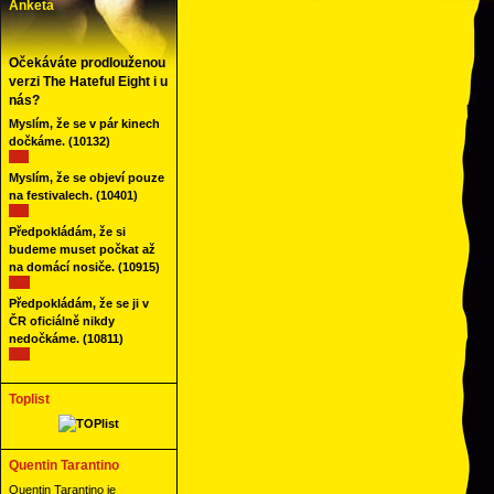
Anketa
Očekáváte prodlouženou
verzi The Hateful Eight i u
nás?
Myslím, že se v pár kinech
dočkáme.
(10132)
Myslím, že se objeví pouze
na festivalech.
(10401)
Předpokládám, že si
budeme muset počkat až
na domácí nosiče.
(10915)
Předpokládám, že se ji v
ČR oficiálně nikdy
nedočkáme.
(10811)
Toplist
Quentin Tarantino
Quentin Tarantino je