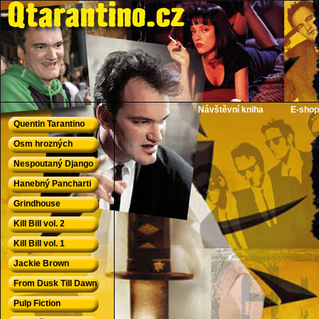
QTarantino.cz - Quentin Tarantino
Návštěvní kniha
E-shop
Quentin Tarantino
Osm hrozných
Nespoutaný Django
Hanebný Pancharti
Grindhouse
Kill Bill vol. 2
Kill Bill vol. 1
Jackie Brown
From Dusk Till Dawn
Pulp Fiction