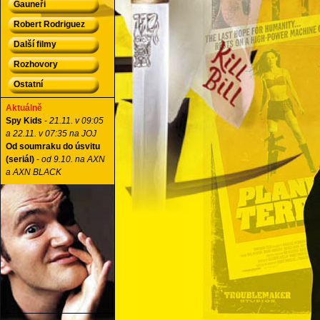
Gauneři
Robert Rodriguez
Další filmy
Rozhovory
Ostatní
Aktuálně
Spy Kids
-
21.11. v 09:05
a 22.11. v 07:35 na JOJ
Od soumraku do úsvitu
(seriál)
-
od 9.10. na AXN
a AXN BLACK