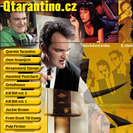
QTarantino.cz - Quentin Tarantino
Návštěvní kniha
E-shop
Quentin Tarantino
Osm hrozných
Nespoutaný Django
Hanebný Pancharti
Grindhouse
Kill Bill vol. 2
Kill Bill vol. 1
Jackie Brown
From Dusk Till Dawn
Pulp Fiction