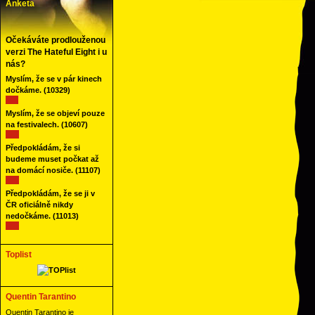
Anketa
Očekáváte prodlouženou
verzi The Hateful Eight i u
nás?
Myslím, že se v pár kinech
dočkáme.
(10329)
Myslím, že se objeví pouze
na festivalech.
(10607)
Předpokládám, že si
budeme muset počkat až
na domácí nosiče.
(11107)
Předpokládám, že se ji v
ČR oficiálně nikdy
nedočkáme.
(11013)
Toplist
Quentin Tarantino
Quentin Tarantino je