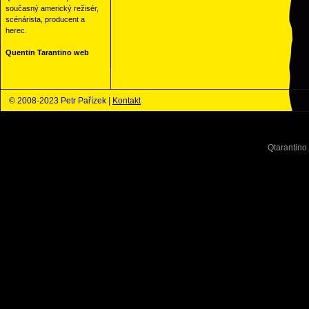
současný americký režisér,
scénárista, producent a
herec.
Quentin Tarantino web
© 2008-2023 Petr Pařízek |
Kontakt
Qtarantino