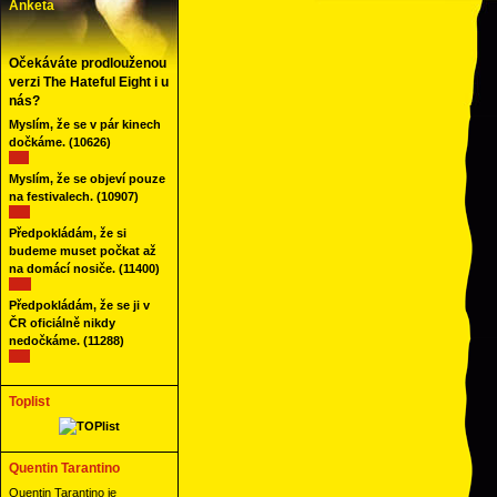
Anketa
Očekáváte prodlouženou
verzi The Hateful Eight i u
nás?
Myslím, že se v pár kinech
dočkáme.
(10626)
Myslím, že se objeví pouze
na festivalech.
(10907)
Předpokládám, že si
budeme muset počkat až
na domácí nosiče.
(11400)
Předpokládám, že se ji v
ČR oficiálně nikdy
nedočkáme.
(11288)
Toplist
Quentin Tarantino
Quentin Tarantino je