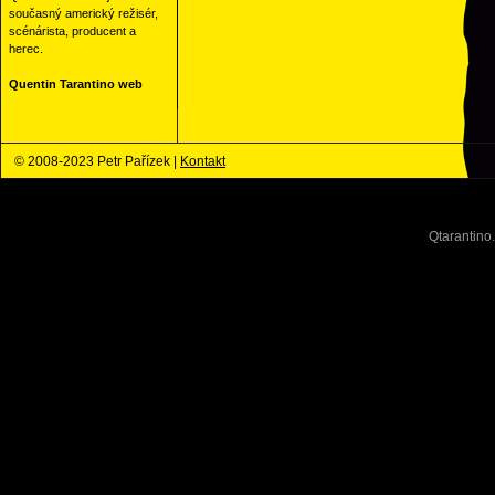
současný americký režisér,
scénárista, producent a
herec.
Quentin Tarantino web
© 2008-2023 Petr Pařízek |
Kontakt
Qtarantino