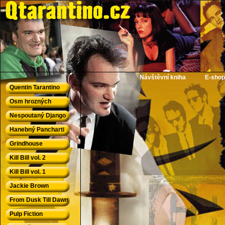
QTarantino.cz - Quentin Tarantino
Návštěvní kniha
E-shop
Quentin Tarantino
Osm hrozných
Nespoutaný Django
Hanebný Pancharti
Grindhouse
Kill Bill vol. 2
Kill Bill vol. 1
Jackie Brown
From Dusk Till Dawn
Pulp Fiction