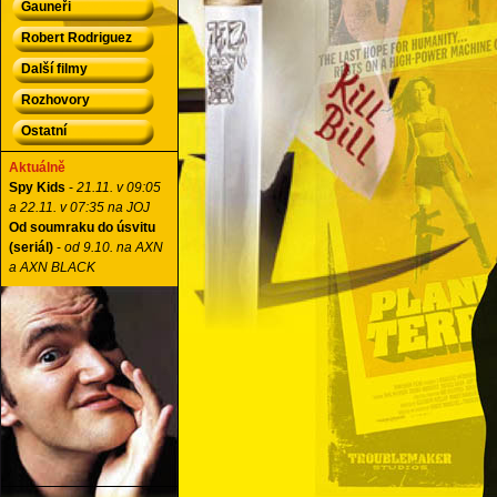
Gauneři
Robert Rodriguez
Další filmy
Rozhovory
Ostatní
Aktuálně
Spy Kids
-
21.11. v 09:05
a 22.11. v 07:35 na JOJ
Od soumraku do úsvitu
(seriál)
-
od 9.10. na AXN
a AXN BLACK