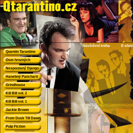
QTarantino.cz - Quentin Tarantino
Návštěvní kniha
E-shop
Quentin Tarantino
Osm hrozných
Nespoutaný Django
Hanebný Pancharti
Grindhouse
Kill Bill vol. 2
Kill Bill vol. 1
Jackie Brown
From Dusk Till Dawn
Pulp Fiction