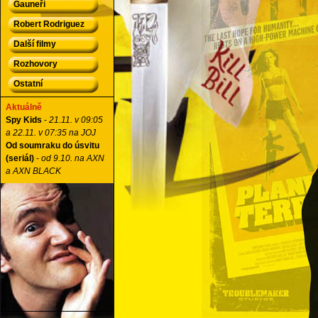
Gauneři
Robert Rodriguez
Další filmy
Rozhovory
Ostatní
Aktuálně
Spy Kids
-
21.11. v 09:05
a 22.11. v 07:35 na JOJ
Od soumraku do úsvitu
(seriál)
-
od 9.10. na AXN
a AXN BLACK