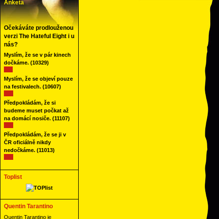
Anketa
Očekáváte prodlouženou
verzi The Hateful Eight i u
nás?
Myslím, že se v pár kinech
dočkáme.
(10329)
Myslím, že se objeví pouze
na festivalech.
(10607)
Předpokládám, že si
budeme muset počkat až
na domácí nosiče.
(11107)
Předpokládám, že se ji v
ČR oficiálně nikdy
nedočkáme.
(11013)
Toplist
Quentin Tarantino
Quentin Tarantino je