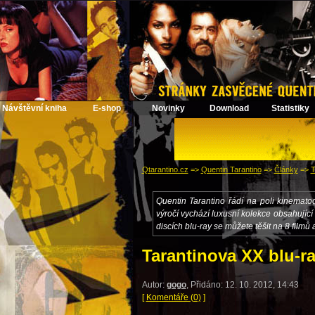
Návštěvní kniha
E-shop
Novinky
Download
Statistiky
Qtarantino.cz
=>
Quentin Tarantino
=>
Články
=>
T
Quentin Tarantino řádí na poli kinematogr
výročí vychází luxusní kolekce obsahující
discích blu-ray se můžete těšit na 8 film
Tarantinova XX blu-r
Autor:
gogo
, Přidáno: 12. 10. 2012, 14:43
[
Komentáře (0)
]