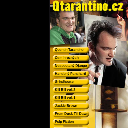
QTarantino.cz - Quentin Tarantino
Quentin Tarantino
Osm hrozných
Nespoutaný Django
Hanebný Pancharti
Grindhouse
Kill Bill vol. 2
Kill Bill vol. 1
Jackie Brown
From Dusk Till Dawn
Pulp Fiction