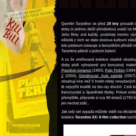
Quentin Tarantino se před
20 lety
prosadil 
doby (s jednou delší přestávkou) uvádí na t
Jeho filmy zná každý, posbíraly mnoho výz
několik z nich se stalo doslova kultovní zálež
toto jubileum oslavuje a fanouškům přináší 
Tarantina pěkně v jednom balení.
A co že zmiňovaná kolekce vlastně obsahuj
disky plně vyhrazené pro bonusový materi
Pravdivá romance
(1993),
Pulp Fiction
(1994
2
(2004),
Grindhouse: Auto zabiják
(2007
obsahují více než 5 hodin nikdy nevydaných
té nejvyšší kvalitě na blu-ray discích. Celá 
francouzské a španělské titulky. Pokud ovlá
přemýšlíte, připravte si cca 90 dolarů (1750
jen nechat zdát...
Jak celý set vypadá můžete vidět na oficiáln
kolekce
Tarantino XX: 8-film collection
vychá