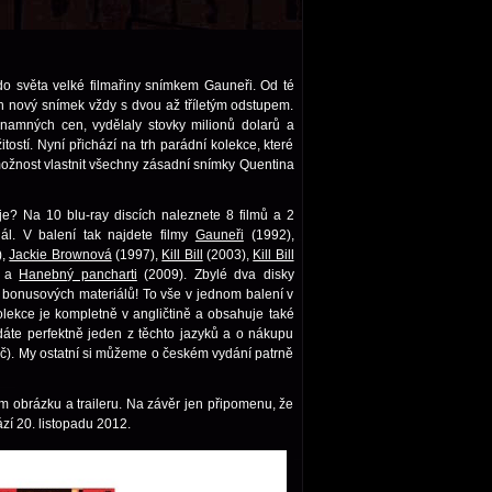
do světa velké filmařiny snímkem Gauneři. Od té
rh nový snímek vždy s dvou až tříletým odstupem.
namných cen, vydělaly stovky milionů dolarů a
itostí. Nyní přichází na trh parádní kolekce, které
možnost vlastnit všechny zásadní snímky Quentina
e? Na 10 blu-ray discích naleznete 8 filmů a 2
ál. V balení tak najdete filmy
Gauneři
(1992),
),
Jackie Brownová
(1997),
Kill Bill
(2003),
Kill Bill
) a
Hanebný pancharti
(2009). Zbylé dva disky
 bonusových materiálů! To vše v jednom balení v
kolekce je kompletně v angličtině a obsahuje také
dáte perfektně jeden z těchto jazyků a o nákupu
 Kč). My ostatní si můžeme o českém vydání patrně
ím obrázku a traileru. Na závěr jen připomenu, že
zí 20. listopadu 2012.