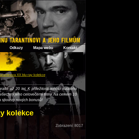
Odkazy
Mapa webu
Kontakt
arantinova XX blu-ray kolekce
afie už 20 let. K příležitosti tohoto kulatého
 všechny jeho celovečerní filmy. Na celkem 10
ů a spousty nových bonusů!
ay kolekce
Zobrazení: 8017