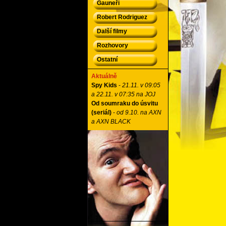
Gauneři
Robert Rodriguez
Další filmy
Rozhovory
Ostatní
Aktuálně
Spy Kids
-
21.11. v 09:05
a 22.11. v 07:35 na JOJ
Od soumraku do úsvitu
(seriál)
-
od 9.10. na AXN
a AXN BLACK