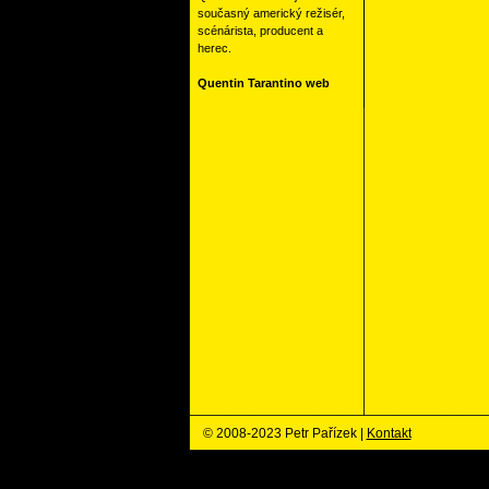
současný americký režisér,
scénárista, producent a
herec.
Quentin Tarantino web
© 2008-2023 Petr Pařízek |
Kontakt