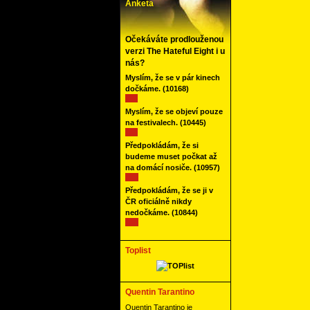
Anketa
Očekáváte prodlouženou
verzi The Hateful Eight i u
nás?
Myslím, že se v pár kinech
dočkáme.
(10168)
Myslím, že se objeví pouze
na festivalech.
(10445)
Předpokládám, že si
budeme muset počkat až
na domácí nosiče.
(10957)
Předpokládám, že se ji v
ČR oficiálně nikdy
nedočkáme.
(10844)
Toplist
Quentin Tarantino
Quentin Tarantino je