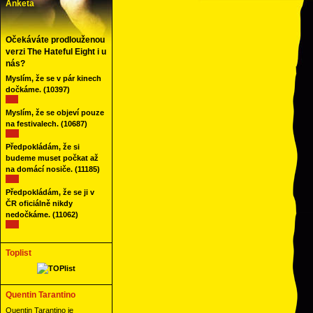
Anketa
Očekáváte prodlouženou
verzi The Hateful Eight i u
nás?
Myslím, že se v pár kinech
dočkáme.
(10397)
Myslím, že se objeví pouze
na festivalech.
(10687)
Předpokládám, že si
budeme muset počkat až
na domácí nosiče.
(11185)
Předpokládám, že se ji v
ČR oficiálně nikdy
nedočkáme.
(11062)
Toplist
Quentin Tarantino
Quentin Tarantino je