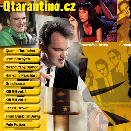
QTarantino.cz - Quentin Tarantino
Návštěvní kniha
E-shop
Quentin Tarantino
Osm hrozných
Nespoutaný Django
Hanebný Pancharti
Grindhouse
Kill Bill vol. 2
Kill Bill vol. 1
Jackie Brown
From Dusk Till Dawn
Pulp Fiction