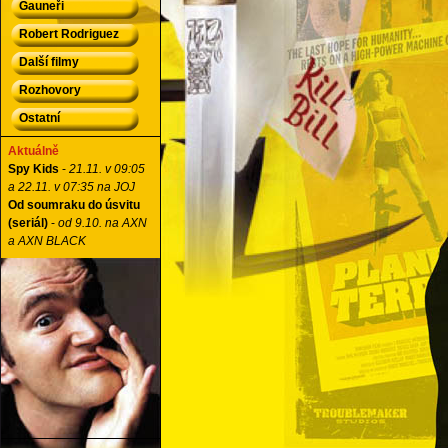
Gauneři
Robert Rodriguez
Další filmy
Rozhovory
Ostatní
Aktuálně
Spy Kids
-
21.11. v 09:05
a 22.11. v 07:35 na JOJ
Od soumraku do úsvitu
(seriál)
-
od 9.10. na AXN
a AXN BLACK