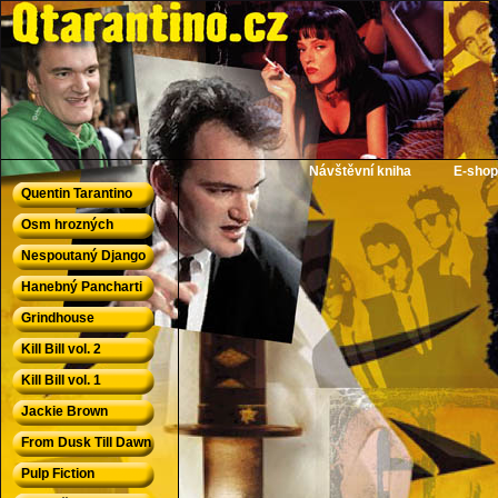
QTarantino.cz - Quentin Tarantino
Návštěvní kniha
E-shop
Quentin Tarantino
Osm hrozných
Nespoutaný Django
Hanebný Pancharti
Grindhouse
Kill Bill vol. 2
Kill Bill vol. 1
Jackie Brown
From Dusk Till Dawn
Pulp Fiction