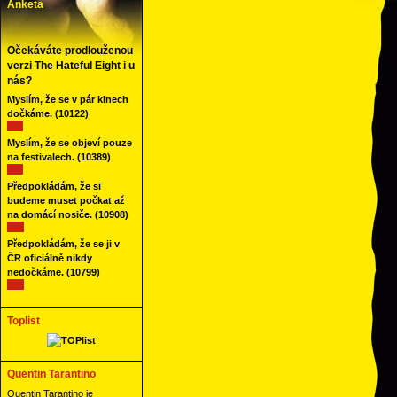
Anketa
Očekáváte prodlouženou
verzi The Hateful Eight i u
nás?
Myslím, že se v pár kinech
dočkáme.
(10122)
Myslím, že se objeví pouze
na festivalech.
(10389)
Předpokládám, že si
budeme muset počkat až
na domácí nosiče.
(10908)
Předpokládám, že se ji v
ČR oficiálně nikdy
nedočkáme.
(10799)
Toplist
Quentin Tarantino
Quentin Tarantino je