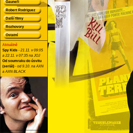
Gauneři
Robert Rodriguez
Další filmy
Rozhovory
Ostatní
Aktuálně
Spy Kids
-
21.11. v 09:05
a 22.11. v 07:35 na JOJ
Od soumraku do úsvitu
(seriál)
-
od 9.10. na AXN
a AXN BLACK