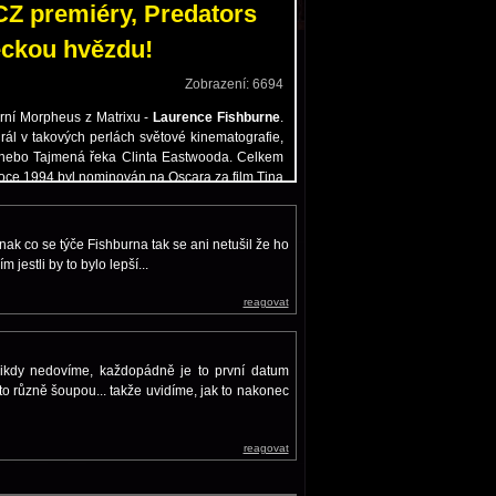
inak co se týče Fishburna tak se ani netušil že ho
jestli by to bylo lepší...
reagovat
nikdy nedovíme, každopádně je to první datum
sto různě šoupou... takže uvidíme, jak to nakonec
reagovat