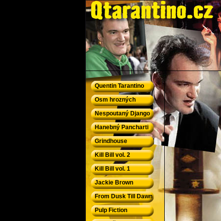
QTarantino.cz - Quentin Tarantino
Quentin Tarantino
Osm hrozných
Nespoutaný Django
Hanebný Pancharti
Grindhouse
Kill Bill vol. 2
Kill Bill vol. 1
Jackie Brown
From Dusk Till Dawn
Pulp Fiction