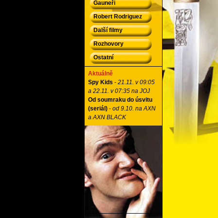
Gauneři
Robert Rodriguez
Další filmy
Rozhovory
Ostatní
Aktuálně
Spy Kids
-
21.11. v 09:05
a 22.11. v 07:35 na JOJ
Od soumraku do úsvitu
(seriál)
-
od 9.10. na AXN
a AXN BLACK