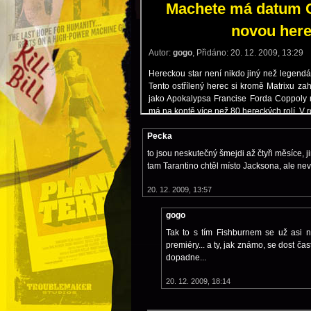
Pecka
to jsou neskutečný šmejdi až čtyři měsíce, j
tam Tarantino chtěl místo Jacksona, ale nevím 
20. 12. 2009, 13:57
gogo
Tak to s tím Fishburnem se už asi 
premiéry... a ty, jak známo, se dost ča
dopadne...
20. 12. 2009, 18:14