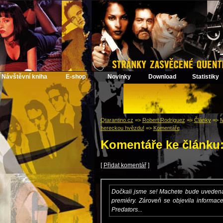
Návštěvní kniha
E-shop
Novinky
Download
Statistiky
Qtarantino.cz
=>
Robert Rodriguez
=>
Články
=>
M
hereckou hvězdu!
=>
Komentáře
Komentáře ke článku
[
Přidat komentář
]