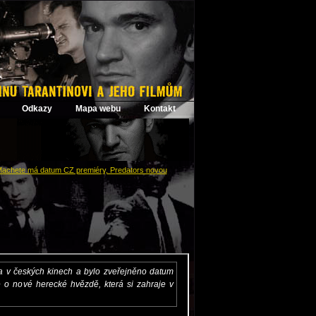
Odkazy
Mapa webu
Kontakt
achete má datum CZ premiéry, Predators novou
: