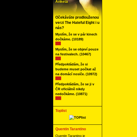
Anketa
Očekáváte prodlouženou
verzi The Hateful Eight i u
nás?
Myslím, že se v pár kinech
dočkáme.
(10189)
Myslím, že se objeví pouze
na festivalech.
(10467)
Předpokládám, že si
budeme muset počkat až
na domácí nosiče.
(10972)
Předpokládám, že se ji v
ČR oficiálně nikdy
nedočkáme.
(10871)
Toplist
Quentin Tarantino
Quentin Tarantino je