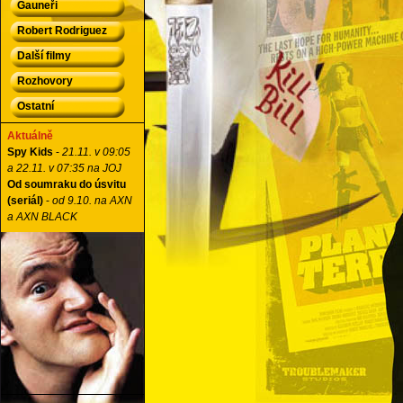
Gauneři
Robert Rodriguez
Další filmy
Rozhovory
Ostatní
Aktuálně
Spy Kids
-
21.11. v 09:05
a 22.11. v 07:35 na JOJ
Od soumraku do úsvitu
(seriál)
-
od 9.10. na AXN
a AXN BLACK