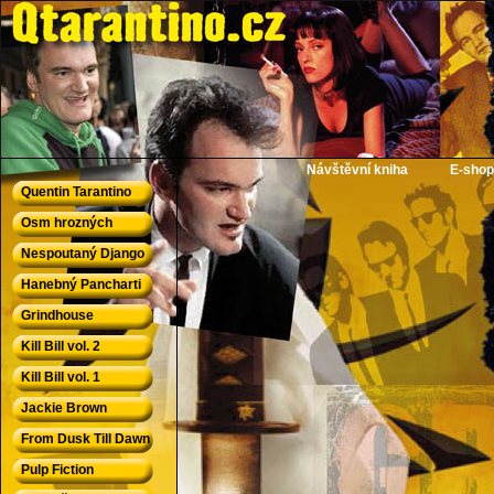
QTarantino.cz - Quentin Tarantino
Návštěvní kniha
E-shop
Quentin Tarantino
Osm hrozných
Nespoutaný Django
Hanebný Pancharti
Grindhouse
Kill Bill vol. 2
Kill Bill vol. 1
Jackie Brown
From Dusk Till Dawn
Pulp Fiction