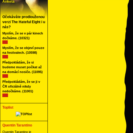
Anketa
Očekáváte prodlouženou
verzi The Hateful Eight i u
nás?
Myslím, že se v pár kinech
dočkáme.
(10321)
Myslím, že se objeví pouze
na festivalech.
(10598)
Předpokládám, že si
budeme muset počkat až
na domácí nosiče.
(11095)
Předpokládám, že se ji v
ČR oficiálně nikdy
nedočkáme.
(11001)
Toplist
Quentin Tarantino
Quentin Tarantino je