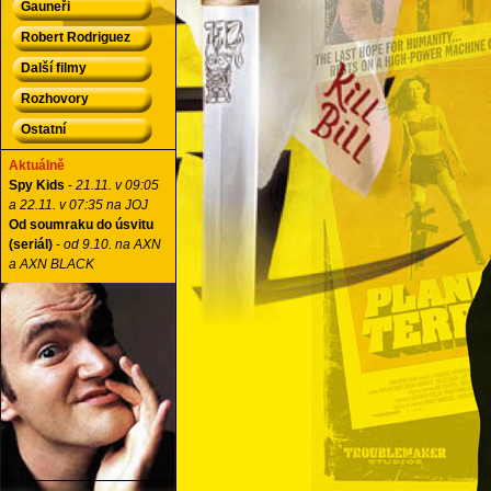
Gauneři
Robert Rodriguez
Další filmy
Rozhovory
Ostatní
Aktuálně
Spy Kids
-
21.11. v 09:05
a 22.11. v 07:35 na JOJ
Od soumraku do úsvitu
(seriál)
-
od 9.10. na AXN
a AXN BLACK