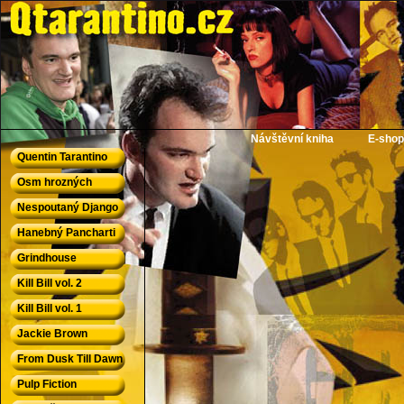
QTarantino.cz - Quentin Tarantino
Návštěvní kniha
E-shop
Quentin Tarantino
Osm hrozných
Nespoutaný Django
Hanebný Pancharti
Grindhouse
Kill Bill vol. 2
Kill Bill vol. 1
Jackie Brown
From Dusk Till Dawn
Pulp Fiction