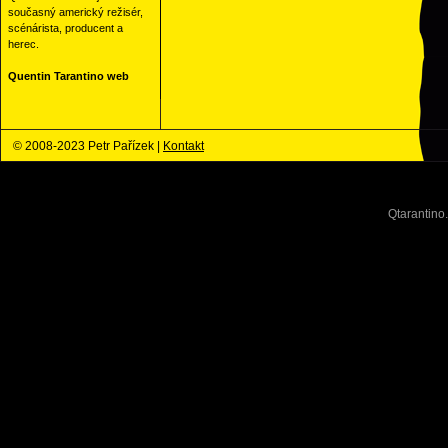
současný americký režisér,
scénárista, producent a
herec.
Quentin Tarantino web
© 2008-2023 Petr Pařízek |
Kontakt
Qtarantino