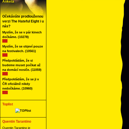
Anketa
Očekáváte prodlouženou
verzi The Hateful Eight i u
nás?
Myslím, že se v pár kinech
dočkáme.
(10278)
Myslím, že se objeví pouze
na festivalech.
(10561)
Předpokládám, že si
budeme muset počkat až
na domácí nosiče.
(11059)
Předpokládám, že se ji v
ČR oficiálně nikdy
nedočkáme.
(10960)
Toplist
Quentin Tarantino
Quentin Tarantino je