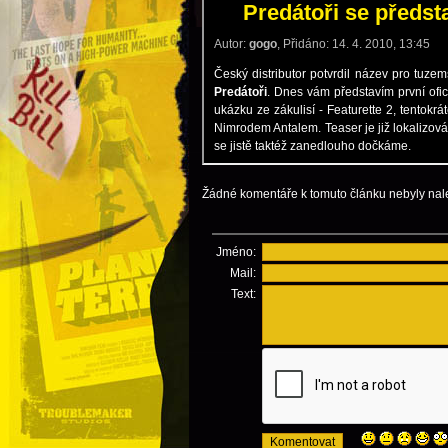
Žádné komentáře k tomuto článku nebyly nal
Jméno:
Mail:
Text: