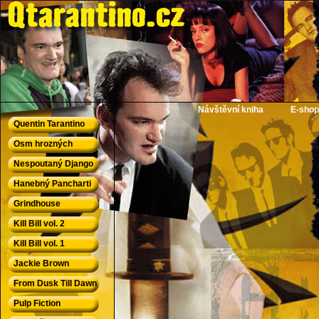
QTarantino.cz - Quentin Tarantino
Návštěvní kniha
E-shop
Quentin Tarantino
Osm hrozných
Nespoutaný Django
Hanebný Pancharti
Grindhouse
Kill Bill vol. 2
Kill Bill vol. 1
Jackie Brown
From Dusk Till Dawn
Pulp Fiction