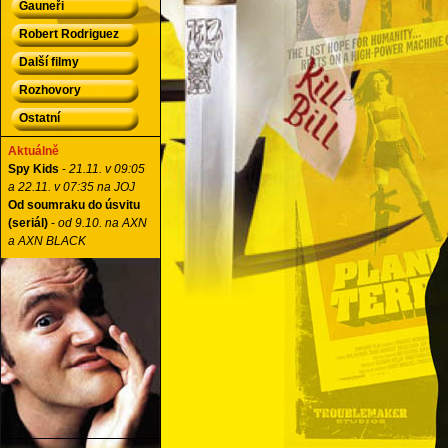
Gauneři
Robert Rodriguez
Další filmy
Rozhovory
Ostatní
Aktuálně
Spy Kids
-
21.11. v 09:05
a 22.11. v 07:35 na JOJ
Od soumraku do úsvitu
(seriál)
-
od 9.10. na AXN
a AXN BLACK