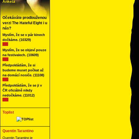
Anketa
Očekáváte prodlouženou
verzi The Hateful Eight i u
nás?
Myslím, že se v pár kinech
dočkáme.
(10329)
Myslím, že se objeví pouze
na festivalech.
(10609)
Předpokládám, že si
budeme muset počkat až
na domácí nosiče.
(11108)
Předpokládám, že se ji v
ČR oficiálně nikdy
nedočkáme.
(11012)
Toplist
Quentin Tarantino
Quentin Tarantino je