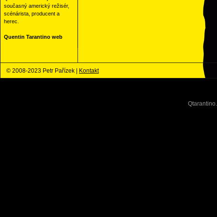
současný americký režisér,
scénárista, producent a
herec.
Quentin Tarantino web
© 2008-2023 Petr Pařízek |
Kontakt
Qtarantino