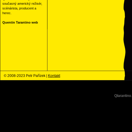
současný americký režisér,
scénárista, producent a
herec.
Quentin Tarantino web
© 2008-2023 Petr Pařízek |
Kontakt
Qtarantino