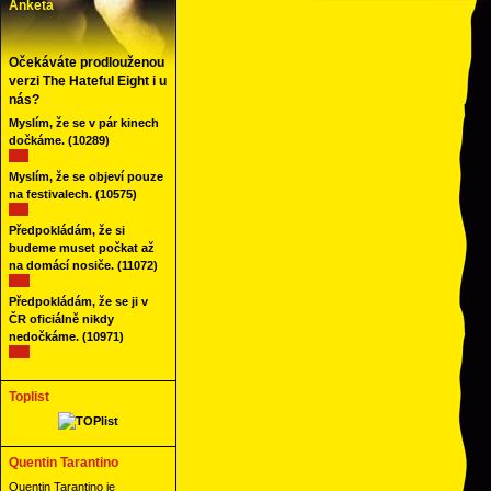
Anketa
Očekáváte prodlouženou
verzi The Hateful Eight i u
nás?
Myslím, že se v pár kinech
dočkáme.
(10289)
Myslím, že se objeví pouze
na festivalech.
(10575)
Předpokládám, že si
budeme muset počkat až
na domácí nosiče.
(11072)
Předpokládám, že se ji v
ČR oficiálně nikdy
nedočkáme.
(10971)
Toplist
Quentin Tarantino
Quentin Tarantino je