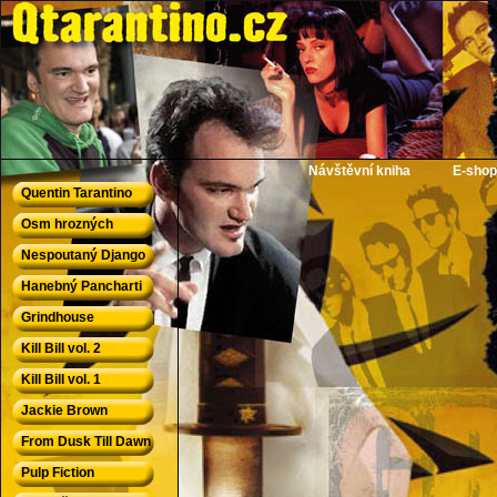
QTarantino.cz - Quentin Tarantino
Návštěvní kniha
E-shop
Quentin Tarantino
Osm hrozných
Nespoutaný Django
Hanebný Pancharti
Grindhouse
Kill Bill vol. 2
Kill Bill vol. 1
Jackie Brown
From Dusk Till Dawn
Pulp Fiction