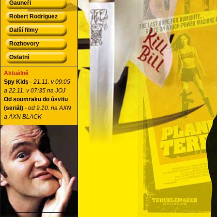
Gauneři
Robert Rodriguez
Další filmy
Rozhovory
Ostatní
Aktuálně
Spy Kids
-
21.11. v 09:05
a 22.11. v 07:35 na JOJ
Od soumraku do úsvitu
(seriál)
-
od 9.10. na AXN
a AXN BLACK