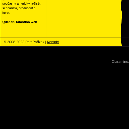
současný americký režisér,
scénárista, producent a
herec.
Quentin Tarantino web
© 2008-2023 Petr Pařízek |
Kontakt
Qtarantino