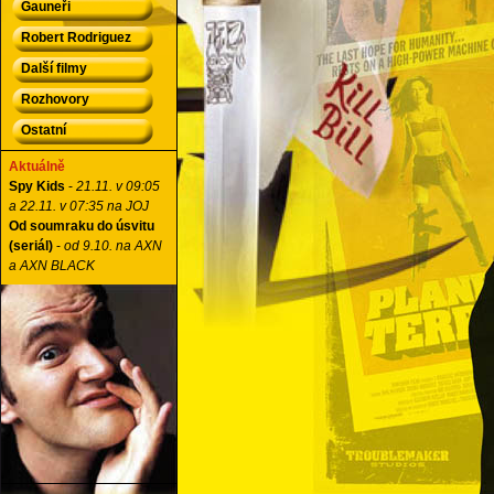
Gauneři
Robert Rodriguez
Další filmy
Rozhovory
Ostatní
Aktuálně
Spy Kids
-
21.11. v 09:05
a 22.11. v 07:35 na JOJ
Od soumraku do úsvitu
(seriál)
-
od 9.10. na AXN
a AXN BLACK