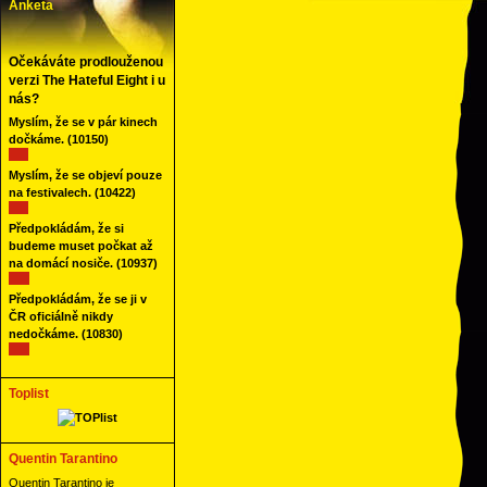
Anketa
Očekáváte prodlouženou
verzi The Hateful Eight i u
nás?
Myslím, že se v pár kinech
dočkáme.
(10150)
Myslím, že se objeví pouze
na festivalech.
(10422)
Předpokládám, že si
budeme muset počkat až
na domácí nosiče.
(10937)
Předpokládám, že se ji v
ČR oficiálně nikdy
nedočkáme.
(10830)
Toplist
Quentin Tarantino
Quentin Tarantino je