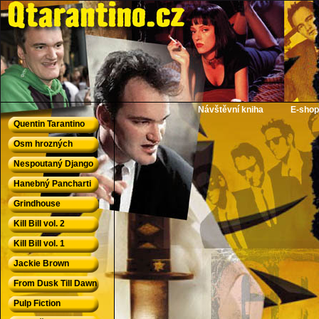
QTarantino.cz - Quentin Tarantino
Návštěvní kniha
E-shop
Quentin Tarantino
Osm hrozných
Nespoutaný Django
Hanebný Pancharti
Grindhouse
Kill Bill vol. 2
Kill Bill vol. 1
Jackie Brown
From Dusk Till Dawn
Pulp Fiction