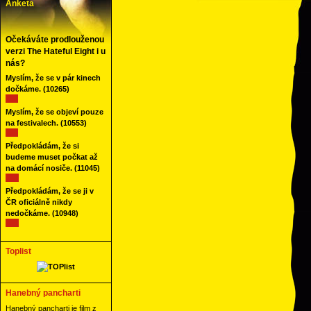
Anketa
Očekáváte prodlouženou
verzi The Hateful Eight i u
nás?
Myslím, že se v pár kinech
dočkáme.
(10265)
Myslím, že se objeví pouze
na festivalech.
(10553)
Předpokládám, že si
budeme muset počkat až
na domácí nosiče.
(11045)
Předpokládám, že se ji v
ČR oficiálně nikdy
nedočkáme.
(10948)
Toplist
Hanebný pancharti
Hanebný pancharti je film z