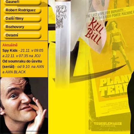
Gauneři
Robert Rodriguez
Další filmy
Rozhovory
Ostatní
Aktuálně
Spy Kids
-
21.11. v 09:05
a 22.11. v 07:35 na JOJ
Od soumraku do úsvitu
(seriál)
-
od 9.10. na AXN
a AXN BLACK