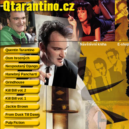
QTarantino.cz - Quentin Tarantino
Návštěvní kniha
E-shop
Quentin Tarantino
Osm hrozných
Nespoutaný Django
Hanebný Pancharti
Grindhouse
Kill Bill vol. 2
Kill Bill vol. 1
Jackie Brown
From Dusk Till Dawn
Pulp Fiction