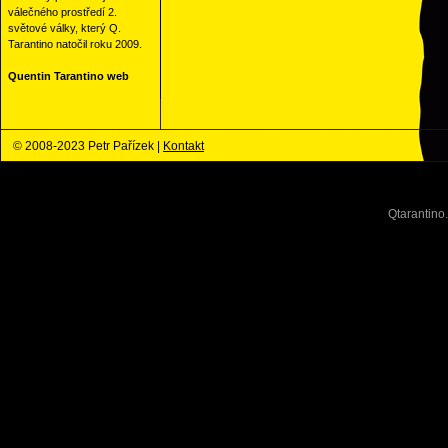
válečného prostředí 2.
světové války, který Q.
Tarantino natočil roku 2009.
Quentin Tarantino web
© 2008-2023 Petr Pařízek |
Kontakt
Qtarantino