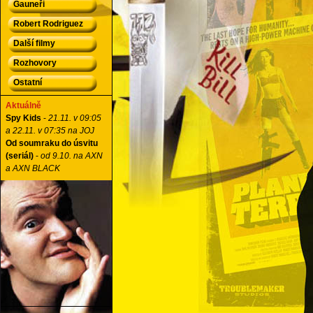
Gauneři
Robert Rodriguez
Další filmy
Rozhovory
Ostatní
Aktuálně
Spy Kids
-
21.11. v 09:05
a 22.11. v 07:35 na JOJ
Od soumraku do úsvitu
(seriál)
-
od 9.10. na AXN
a AXN BLACK