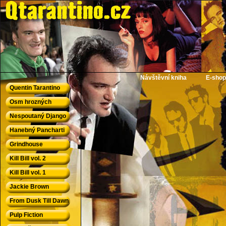
QTarantino.cz - Quentin Tarantino
Návštěvní kniha
E-shop
Quentin Tarantino
Osm hrozných
Nespoutaný Django
Hanebný Pancharti
Grindhouse
Kill Bill vol. 2
Kill Bill vol. 1
Jackie Brown
From Dusk Till Dawn
Pulp Fiction