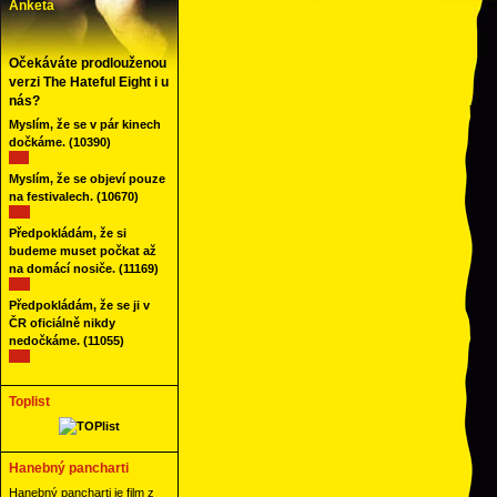
Anketa
Očekáváte prodlouženou
verzi The Hateful Eight i u
nás?
Myslím, že se v pár kinech
dočkáme.
(10390)
Myslím, že se objeví pouze
na festivalech.
(10670)
Předpokládám, že si
budeme muset počkat až
na domácí nosiče.
(11169)
Předpokládám, že se ji v
ČR oficiálně nikdy
nedočkáme.
(11055)
Toplist
Hanebný pancharti
Hanebný pancharti je film z