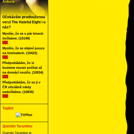
Anketa
Očekáváte prodlouženou
verzi The Hateful Eight i u
nás?
Myslím, že se v pár kinech
dočkáme.
(10149)
Myslím, že se objeví pouze
na festivalech.
(10422)
Předpokládám, že si
budeme muset počkat až
na domácí nosiče.
(10934)
Předpokládám, že se ji v
ČR oficiálně nikdy
nedočkáme.
(10830)
Toplist
Quentin Tarantino
Quentin Tarantino je