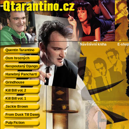
QTarantino.cz - Quentin Tarantino
Návštěvní kniha
E-shop
Quentin Tarantino
Osm hrozných
Nespoutaný Django
Hanebný Pancharti
Grindhouse
Kill Bill vol. 2
Kill Bill vol. 1
Jackie Brown
From Dusk Till Dawn
Pulp Fiction