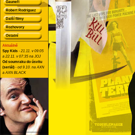
Gauneři
Robert Rodriguez
Další filmy
Rozhovory
Ostatní
Aktuálně
Spy Kids
-
21.11. v 09:05
a 22.11. v 07:35 na JOJ
Od soumraku do úsvitu
(seriál)
-
od 9.10. na AXN
a AXN BLACK