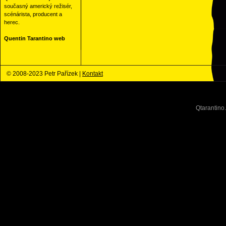
současný americký režisér,
scénárista, producent a
herec.
Quentin Tarantino web
© 2008-2023 Petr Pařízek |
Kontakt
Qtarantino