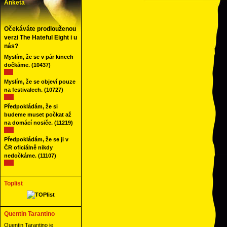
Anketa
Očekáváte prodlouženou
verzi The Hateful Eight i u
nás?
Myslím, že se v pár kinech
dočkáme.
(10437)
Myslím, že se objeví pouze
na festivalech.
(10727)
Předpokládám, že si
budeme muset počkat až
na domácí nosiče.
(11219)
Předpokládám, že se ji v
ČR oficiálně nikdy
nedočkáme.
(11107)
Toplist
Quentin Tarantino
Quentin Tarantino je