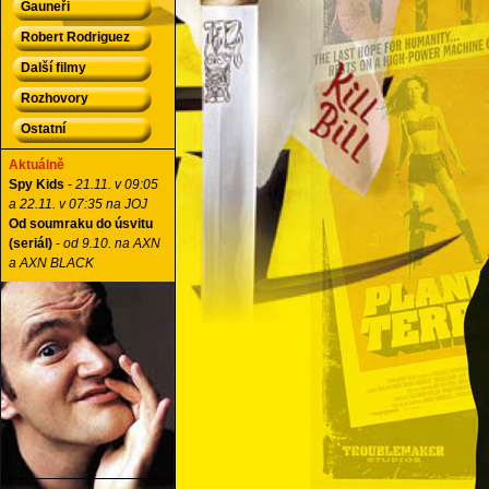
Gauneři
Robert Rodriguez
Další filmy
Rozhovory
Ostatní
Aktuálně
Spy Kids
-
21.11. v 09:05
a 22.11. v 07:35 na JOJ
Od soumraku do úsvitu
(seriál)
-
od 9.10. na AXN
a AXN BLACK