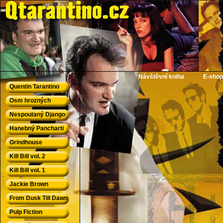
QTarantino.cz - Quentin Tarantino
Návštěvní kniha
E-shop
Quentin Tarantino
Osm hrozných
Nespoutaný Django
Hanebný Pancharti
Grindhouse
Kill Bill vol. 2
Kill Bill vol. 1
Jackie Brown
From Dusk Till Dawn
Pulp Fiction