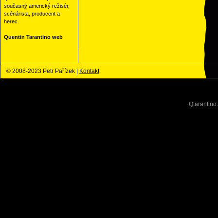
současný americký režisér,
scénárista, producent a
herec.
Quentin Tarantino web
© 2008-2023 Petr Pařízek |
Kontakt
Qtarantino