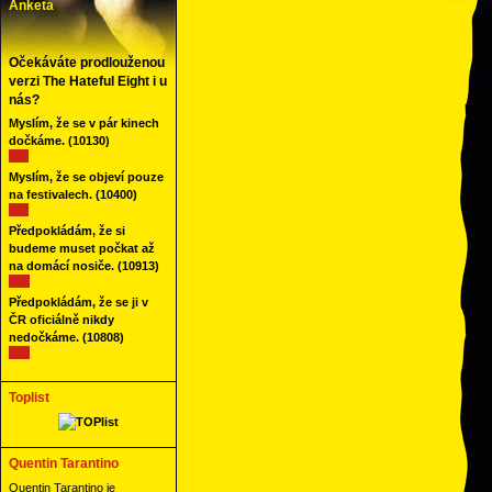
Anketa
Očekáváte prodlouženou
verzi The Hateful Eight i u
nás?
Myslím, že se v pár kinech
dočkáme.
(10130)
Myslím, že se objeví pouze
na festivalech.
(10400)
Předpokládám, že si
budeme muset počkat až
na domácí nosiče.
(10913)
Předpokládám, že se ji v
ČR oficiálně nikdy
nedočkáme.
(10808)
Toplist
Quentin Tarantino
Quentin Tarantino je