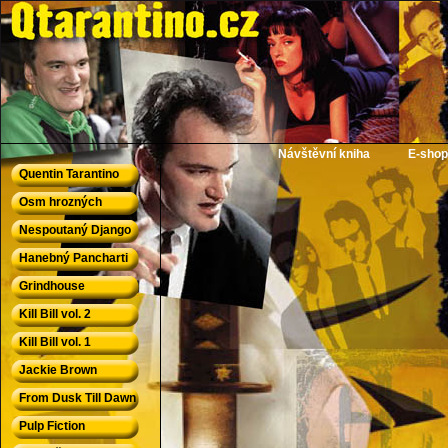
QTarantino.cz - Quentin Tarantino
Návštěvní kniha
E-shop
Quentin Tarantino
Osm hrozných
Nespoutaný Django
Hanebný Pancharti
Grindhouse
Kill Bill vol. 2
Kill Bill vol. 1
Jackie Brown
From Dusk Till Dawn
Pulp Fiction