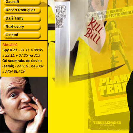
Gauneři
Robert Rodriguez
Další filmy
Rozhovory
Ostatní
Aktuálně
Spy Kids
-
21.11. v 09:05
a 22.11. v 07:35 na JOJ
Od soumraku do úsvitu
(seriál)
-
od 9.10. na AXN
a AXN BLACK