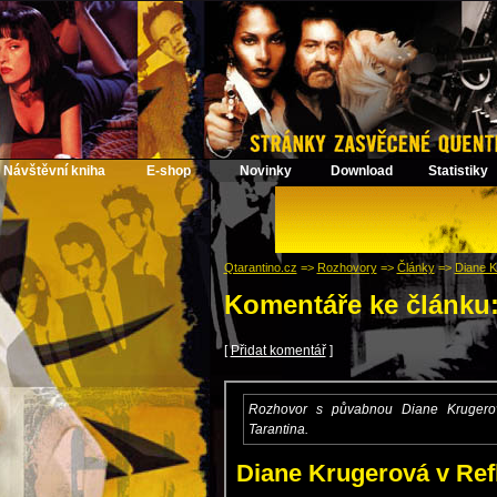
Návštěvní kniha
E-shop
Novinky
Download
Statistiky
Qtarantino.cz
=>
Rozhovory
=>
Články
=>
Diane K
Komentáře ke článku
[
Přidat komentář
]