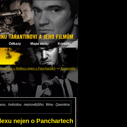
Odkazy
Mapa webu
Kontakt
rugerová v Reflexu nejen o Panchartech
=>
Komentáře
: