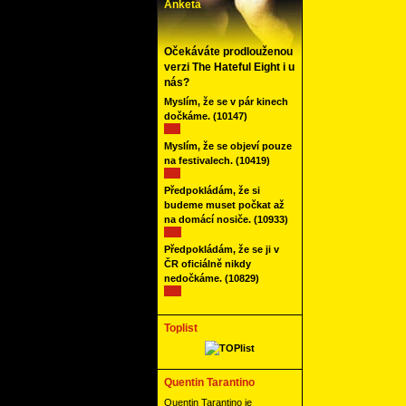
Anketa
Očekáváte prodlouženou
verzi The Hateful Eight i u
nás?
Myslím, že se v pár kinech
dočkáme.
(10147)
Myslím, že se objeví pouze
na festivalech.
(10419)
Předpokládám, že si
budeme muset počkat až
na domácí nosiče.
(10933)
Předpokládám, že se ji v
ČR oficiálně nikdy
nedočkáme.
(10829)
Toplist
Quentin Tarantino
Quentin Tarantino je