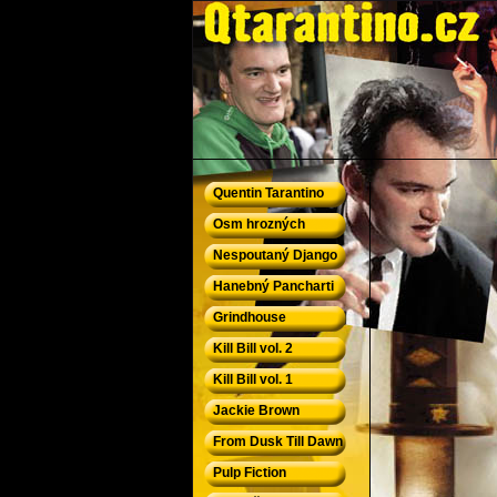
QTarantino.cz - Quentin Tarantino
Quentin Tarantino
Osm hrozných
Nespoutaný Django
Hanebný Pancharti
Grindhouse
Kill Bill vol. 2
Kill Bill vol. 1
Jackie Brown
From Dusk Till Dawn
Pulp Fiction