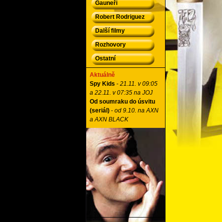
Gauneři
Robert Rodriguez
Další filmy
Rozhovory
Ostatní
Aktuálně
Spy Kids
-
21.11. v 09:05
a 22.11. v 07:35 na JOJ
Od soumraku do úsvitu
(seriál)
-
od 9.10. na AXN
a AXN BLACK