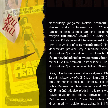
Nespoutaný Django měl světovou premiéru 
trhů se dostal až po Novém roce, do ČR ko
panchartů
dostal Quentin Tarantino k dispozic
rovných
100 milionů dolarů
. Už krátce p
producentů byly velmi dobře investované fina
první den vydělal přes
15 milionů dolarů
, čí
který otevíral právě v úterý, a třetím nejúspěš
Nespoutaný Django nakonec jen v kinech v 
třetím nejvýdělečnějším westernem všech
měl v USA film premiéru ještě v roce 2012, 
Nespoutaný Django se tak umístil na 15. míst
Django Unchained však nebodoval jen v USA, a
Tarantina, který byl oficiálně
promítán v Číně
jen z kin zamířilo na konto téměř 52 milio
dobře. Do tuzemských kin na něj zavítalo
200
Kč
. Finančně tak sice předstihl v tuzemsk
dražšímu vstupnému, protože právě na ně za
Celkově se v roce 2013 stal Nespoutaný D
kinech (sedmým pak jen mezi zahraničními fi