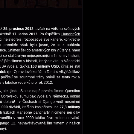
už
25. prosince 2012
, avšak na většinu světových
nkrétně
17. ledna 2013
. Po úspěších
Hanebných
i nejštědřejší rozpočet ve své kariéře, konkrétně
o premiéře však bylo jasné, že to z pohledu
nce. Snímek šel do amerických kin v úterý a hned
mž se stal čtvrtým nejúspěšnějším filmem v historii,
nějším filmem v historii, který otevíral o Vánocích!
USA vydělal takřka
163 miliony USD
, čímž se stal
 dob
(po Opravdové kuráži a Tanci s vlky)! Jelikož
počítají se souhrnné tržby právě za tento rok a
ě v tabulce výdělků pro rok 2012.
le i jinde. Stal se např. prvním filmem Quentina
. Obrovskou sumu pak vydělal v Německu, odkud
nů dolarů! I v Čechách si Django vedl nesmírně
 000 diváků
, kteří do kas přinesli na
27,3 miliony
ých tržbách Hanebné pancharty, nicméně jen díky
mířilo v roce 2009 takřka čtvrt milionu diváků.
jango 12. nejnavštěvovanějším filmem v našich
lmy).