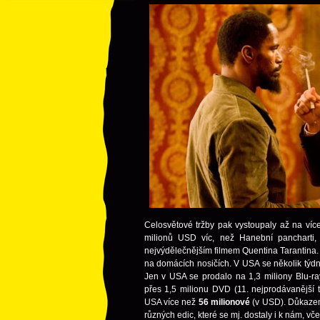
Celosvětové tržby pak vystoupaly až na ví
milionů USD víc, než Hanební pancharti
nejvýdělečnějším filmem Quentina Tarantina.
na domácích nosičích. V USA se několik týdnů
Jen v USA se prodalo na 1,3 miliony Blu-ra
přes 1,5 milionu DVD (11. nejprodávanější t
USA více než
56 milionové
(v USD). Důkazem
různých edic, které se mj. dostaly i k nám, vč