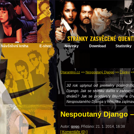
Návštěvní kniha
E-shop
Novinky
Download
Statistiky
Qtarantino.cz
=>
Nespoutaný Django
=>
Články
=
Již rok uplynul od premiéry poslední
Django. Jak se snímku dařilo v zahranič
diváků? Jak se prodávaly Blu-ray a D
Nespoutaného Djanga v několika zajíma
Nespoutaný Django –
Autor:
gogo
, Přidáno: 21. 1. 2014, 16:38
[
Komentáře (0)
]