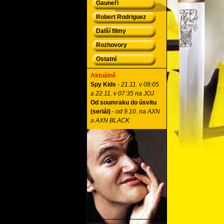
Gauneři
Robert Rodriguez
Další filmy
Rozhovory
Ostatní
Aktuálně
Spy Kids
-
21.11. v 09:05
a 22.11. v 07:35 na JOJ
Od soumraku do úsvitu
(seriál)
-
od 9.10. na AXN
a AXN BLACK