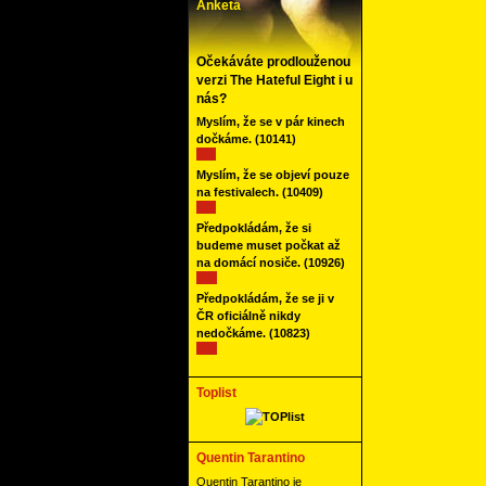
Anketa
Očekáváte prodlouženou
verzi The Hateful Eight i u
nás?
Myslím, že se v pár kinech
dočkáme.
(10141)
Myslím, že se objeví pouze
na festivalech.
(10409)
Předpokládám, že si
budeme muset počkat až
na domácí nosiče.
(10926)
Předpokládám, že se ji v
ČR oficiálně nikdy
nedočkáme.
(10823)
Toplist
Quentin Tarantino
Quentin Tarantino je