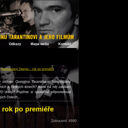
Odkazy
Mapa webu
Kontakt
>
Nespoutaný Django – rok po premiéře
ho snímku Quentina Tarantina – Nespoutaný
ních a českých kinech? Kolik na něj zavítalo
VD disky? Pojďme si společně připomenout
vých číslech…
 rok po premiéře
Zobrazení: 4990