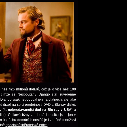
ce než
425 milionů dolarů
, což je o více než 100
, čímže se Nespoutaný Django stal suverénně
 Django však nebodoval jen na plátnech, ale také
 držel na špici prodejnosti DVD a Blu-ray disků.
y (
4. nejprodávanější titul na Blu-ray v USA
) a
itul). Celkové tržby za domácí nosiče jsou jen v
 úspěchu domácích nosičů je i značné množství
etně
speciální sběratelské edice
!