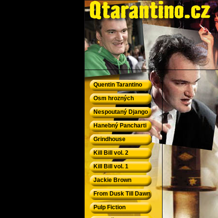
QTarantino.cz - Quentin Tarantino
Quentin Tarantino
Osm hrozných
Nespoutaný Django
Hanebný Pancharti
Grindhouse
Kill Bill vol. 2
Kill Bill vol. 1
Jackie Brown
From Dusk Till Dawn
Pulp Fiction